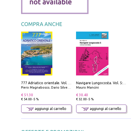
COMPRA ANCHE
777 Adriatico orientale. Vol. 1: Istria, Costa della Dalmazia da Smrika a Zara, Isole del Quarnaro, Pag, Arcipelaghi di Zara, Sibenico e Incoronate
Navigare Lungocosta. Vol. 5: Corsica e Sardegna
Piero Magnabosco; Dario Silvestro; Marco Sbrizzi
Mauro Mancini
€ 51.30
€ 30.40
€ 54.00 -5 %
€ 32.00 -5 %
aggiungi al carrello
aggiungi al carrello