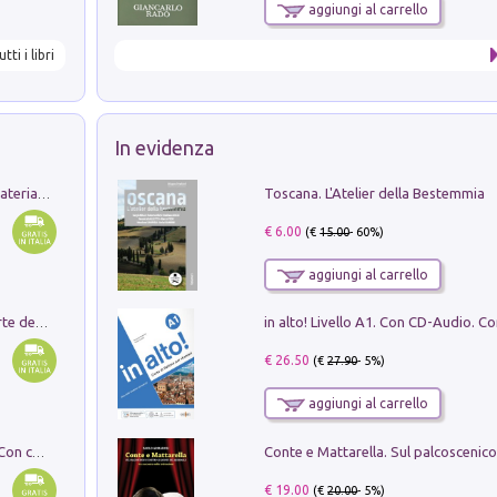
aggiungi al carrello
utti i libri
In evidenza
Toscana. L'Atelier della Bestemmia
L'orientalizzante a Capua. Contesti e materiali dagli scavi di Werner Johannowsky nella necropoli di Fornaci. Nuova ediz.
€ 6.00
(€
15.00
- 60%)
aggiungi al carrello
Ricerche dei dottorandi in storia dell'arte della Sapienza
€ 26.50
(€
27.90
- 5%)
aggiungi al carrello
I monumenti funerari del Lazio antico. Con cartella con tavole
€ 19.00
(€
20.00
- 5%)