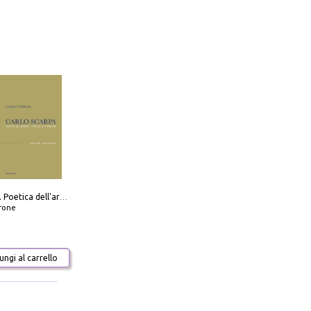
Carlo Scarpa. Poetica dell'arredo. Tavoli e sedie-Poetics of furniture. Tables and chairs. Ediz. bilingue
frone
ngi al carrello