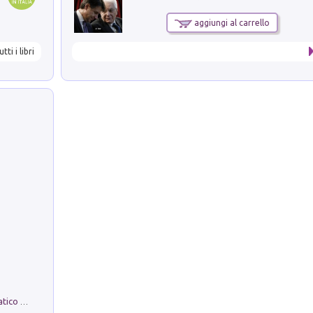
aggiungi al carrello
utti i libri
La comparsa. Perché il partito democratico non è mai nato