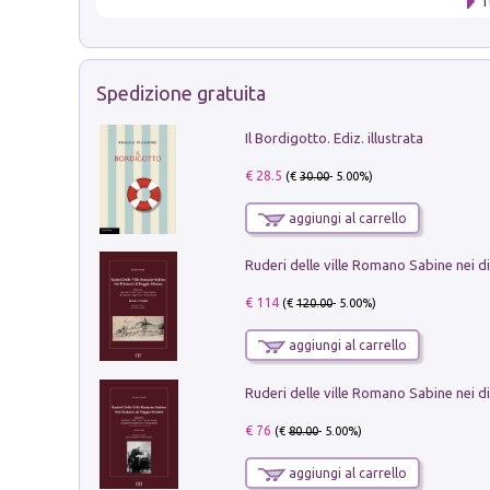
T
Spedizione gratuita
Il Bordigotto. Ediz. illustrata
€ 28.5
(€
30.00
- 5.00%)
aggiungi al carrello
€ 114
(€
120.00
- 5.00%)
aggiungi al carrello
€ 76
(€
80.00
- 5.00%)
aggiungi al carrello