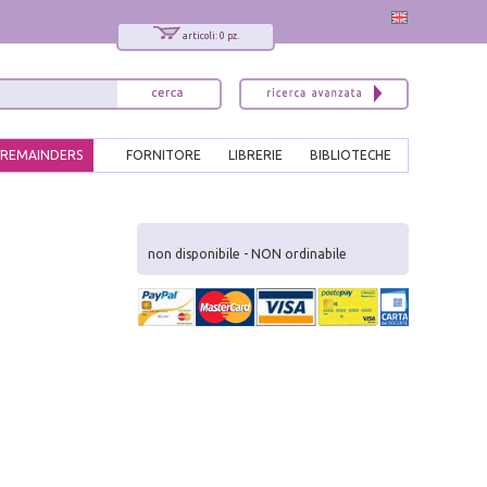
articoli: 0 pz.
REMAINDERS
FORNITORE
LIBRERIE
BIBLIOTECHE
x
Interessato ai nostri libri?
non disponibile - NON ordinabile
Allora iscriviti alla nostra newsletter!
Sarai informato delle nostre novità, potrai
comunque cancellarti quando desideri.
modulo di iscrizione