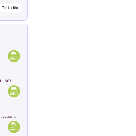
Tutti i libri
91-1983
Pastori. Sguardi contemporanei tra il Lagorai e la pianura. Ediz. illustrata