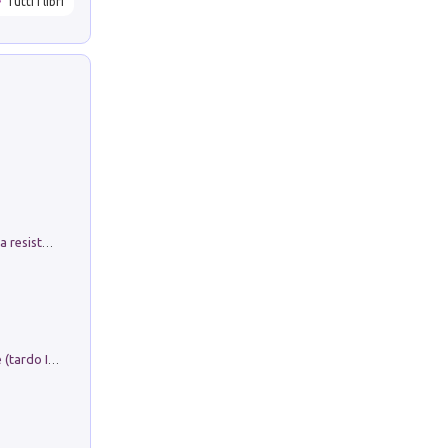
Tutti i libri
Memorial Santa Giulia. Sculture per la resistenza Monchio di Palagano
Sofiana. In Sicilia centro-meridionale (tardo III-metà IX secolo d.C.): dall'agro-town tardo-imperiale al villaggio medio-bizantino. Nuova ediz.