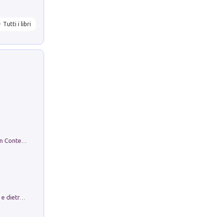
Tutti i libri
in alto! Livello A1. Con CD-Audio. Con Contenuto digitale per accesso on line
Conte e Mattarella. Sul palcoscenico e dietro le quinte del Quirinale. Un racconto sulle istituzioni