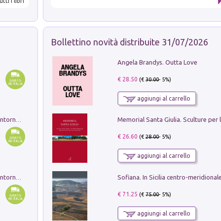
utti i libri
Bollettino novità distribuite 31/07/2026
Angela Brandys. Outta Love
€ 28.50
(€
30.00
- 5%)
aggiungi al carrello
Ruderi delle ville Romano Sabine nei dintorni di Poggio Mirteto. Illustrati dal dott.re prof.re cav.re Ercole Nardi regio ispettore degli scavi e monumenti. Anno 1885. Tavole e studio. Con 25 tavole fuori testo in cartella editoriale
€ 26.60
(€
28.00
- 5%)
aggiungi al carrello
Ruderi delle ville Romano Sabine nei dintorni di Poggio Mirteto. Illustrati dal dott.re prof.re cav.re Ercole Nardi regio ispettore degli scavi e monumenti. Anno 1885
€ 71.25
(€
75.00
- 5%)
aggiungi al carrello