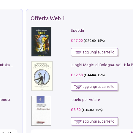
Offerta Web 1
Specchi
€ 17.00
(€
20.00
- 15%)
aggiungi al carrello
Pietro Bellotti Detto Canaletty. Un Vedutista Veneziano nella Francia dell'Ancien Régime
€ 12.58
(€
14.80
- 15%)
aggiungi al carrello
Il cielo per volare
La seduzione del gusto con Pipero & Monosilio
€ 8.50
(€
10.00
- 15%)
aggiungi al carrello