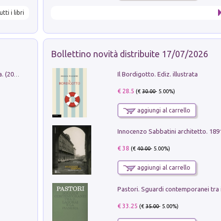
utti i libri
Bollettino novità distribuite 17/07/2026
Il Bordigotto. Ediz. illustrata
Dromos. Libro periodico di architettura. (2026). Vol. 15: Post-model
€ 28.5
(€
30.00
- 5.00%)
aggiungi al carrello
Innocenzo Sabbatini architetto. 18
€ 38
(€
40.00
- 5.00%)
aggiungi al carrello
€ 33.25
(€
35.00
- 5.00%)