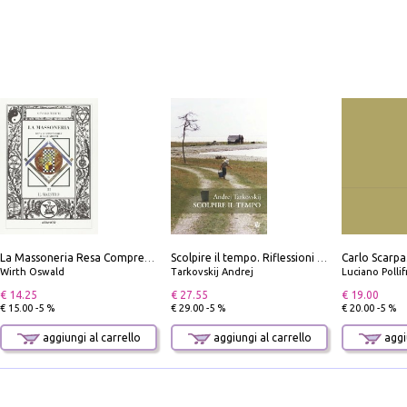
La Massoneria Resa Comprensibile ai Suoi Adepti. Vol. 3: il Maestro.
Scolpire il tempo. Riflessioni sul cinema.
Wirth Oswald
Tarkovskij Andrej
Luciano Polli
€ 14.25
€ 27.55
€ 19.00
€ 15.00 -5 %
€ 29.00 -5 %
€ 20.00 -5 %
aggiungi al carrello
aggiungi al carrello
aggiu