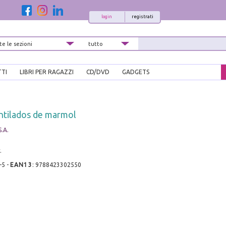
login
registrati
TTI
LIBRI PER RAGAZZI
CD/DVD
GADGETS
ntilados de marmol
S.A.
.
-5
-
EAN13
:
9788423302550