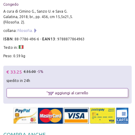
Congedo
A cura di Cimino G., Sanzo U. e Sava G.
Galatina, 2018; br., pp. 456, cm 15,5x21,5.
(Filosofia. 2).
collana:
Filosofia.
ISBN
:
88-7786-496-6
-
EAN13
:
9788877864963
Testo in:
Peso: 0.59 kg
€ 33.25
€ 35.00
-5%
spedito in 24h
aggiungi al carrello
COMPRA ANCHE