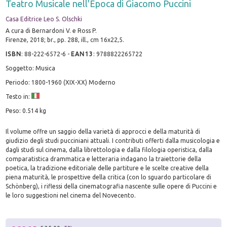
Teatro Musicale nell'Epoca di Giacomo Puccini
Casa Editrice Leo S. Olschki
A cura di Bernardoni V. e Ross P.
Firenze, 2018; br., pp. 288, ill., cm 16x22,5.
ISBN
:
88-222-6572-6
-
EAN13
:
9788822265722
Soggetto: Musica
Periodo: 1800-1960 (XIX-XX) Moderno
Testo in:
Peso: 0.514 kg
Il volume offre un saggio della varietà di approcci e della maturità di
giudizio degli studi pucciniani attuali. I contributi offerti dalla musicologia e
dagli studi sul cinema, dalla librettologia e dalla filologia operistica, dalla
comparatistica drammatica e letteraria indagano la traiettorie della
poetica, la tradizione editoriale delle partiture e le scelte creative della
piena maturità, le prospettive della critica (con lo sguardo particolare di
Schönberg), i riflessi della cinematografia nascente sulle opere di Puccini e
le loro suggestioni nel cinema del Novecento.