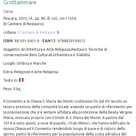
Grottammare
Carsa
Pescara, 2025; ril., pp. 80, ill. col., cm 17x24.
(Il Cantiere di Restauro).
collana:
Il Cantiere di Restauro
ISBN
:
88-501-0451-0
-
EAN13
:
9788850104512
Soggetto: Architettura e Arte Religiosa,Restauro Tecniche di
conservazione Beni Culturali,Urbanistica e Viabilità
Luoghi: Umbria e Marche
Extra: Religione e Arte Religiosa
Testo in:
Peso: 0 kg
Il Convento e la Chiesa S. Maria dei Monti costituisce fin dal XV secolo un
tesoro prezioso della comunità locale, essendo un punto di riferimento per
la popolazione che si è sempre affidata alla protezione della Beata Vergine
Maria, invocata proprio con il titolo di S. Maria dei Monti. A partire dal
1614 vi sono giunti, a voce di popolo, i Frati Minori, che hanno edificato la
nuova Chiesa ed il Convento rendendolo luogo di pace e di ristoro dello
spirito, punto di riferimento per la popolazione della costa adriatica del