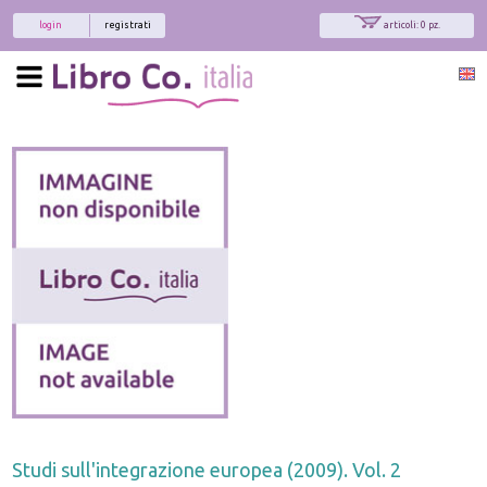
login
registrati
articoli: 0 pz.
x
Interessato ai nostri libri?
Allora iscriviti alla nostra newsletter!
Sarai informato delle nostre novità, potrai
comunque cancellarti quando desideri.
modulo di iscrizione
Studi sull'integrazione europea (2009). Vol. 2