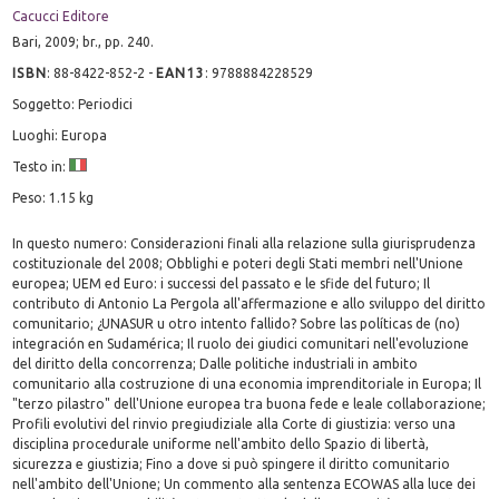
Cacucci Editore
Bari, 2009; br., pp. 240.
ISBN
:
88-8422-852-2
-
EAN13
:
9788884228529
Soggetto: Periodici
Luoghi: Europa
Testo in:
Peso: 1.15 kg
In questo numero: Considerazioni finali alla relazione sulla giurisprudenza
costituzionale del 2008; Obblighi e poteri degli Stati membri nell'Unione
europea; UEM ed Euro: i successi del passato e le sfide del futuro; Il
contributo di Antonio La Pergola all'affermazione e allo sviluppo del diritto
comunitario; ¿UNASUR u otro intento fallido? Sobre las políticas de (no)
integración en Sudamérica; Il ruolo dei giudici comunitari nell'evoluzione
del diritto della concorrenza; Dalle politiche industriali in ambito
comunitario alla costruzione di una economia imprenditoriale in Europa; Il
"terzo pilastro" dell'Unione europea tra buona fede e leale collaborazione;
Profili evolutivi del rinvio pregiudiziale alla Corte di giustizia: verso una
disciplina procedurale uniforme nell'ambito dello Spazio di libertà,
sicurezza e giustizia; Fino a dove si può spingere il diritto comunitario
nell'ambito dell'Unione; Un commento alla sentenza ECOWAS alla luce dei