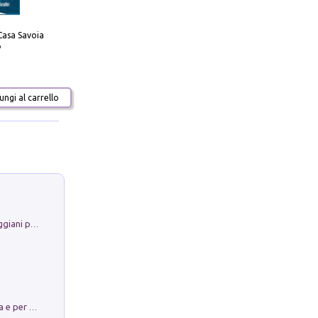
Casa Savoia
o
ngi al carrello
La Porta Filosofica di Claudio Parmiggiani per il Sacro Eremo di Camaldoli
Obbedisco. Garibaldi Eroe per Scelta e per Destino