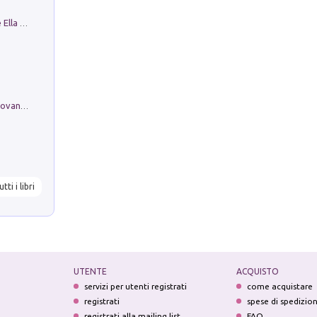
Fortunate Objects. Selections from the Ella Fontanals-Cisneros Collection. Objetos Afortunados. Selección de la Colección Ella Fontanals-Cisneros
Firenze nell'Ottocento nei disegni di Giovanni Ferruccio Moro (1859­1948)
utti i libri
UTENTE
ACQUISTO
servizi per utenti registrati
come acquistare
registrati
spese di spedizio
registrati alla mailing list
FAQ