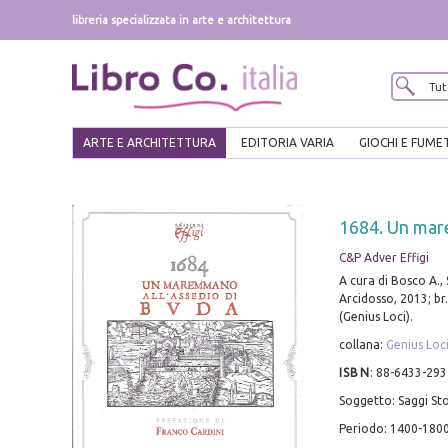
libreria specializzata in arte e architettura
ARTE E ARCHITETTURA
EDITORIA VARIA
GIOCHI E FUME
1684. Un mar
C&P Adver Effigi
A cura di Bosco A., 
Arcidosso, 2013; br.,
(Genius Loci).
collana:
Genius Loc
ISBN
:
88-6433-293
Soggetto: Saggi Sto
Periodo: 1400-1800