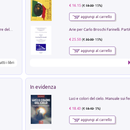
€ 16.15
(€
19.00
- 15%)
aggiungi al carrello
Klose dell'altro mondo. Miro il pescatore del goal
€ 25.50
(€
30.00
- 15%)
aggiungi al carrello
utti i libri
In evidenza
€ 18.43
(€
19.40
- 5%)
aggiungi al carrello