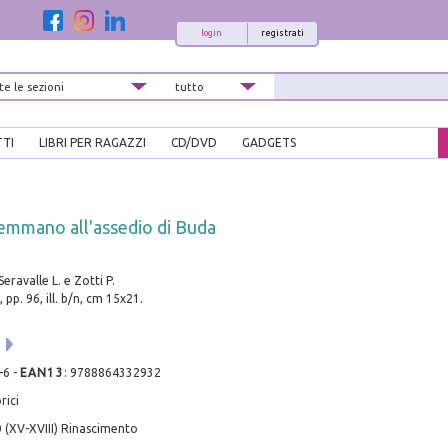
login
registrati
TTI
LIBRI PER RAGAZZI
CD/DVD
GADGETS
emmano all'assedio di Buda
Seravalle L. e Zotti P.
 pp. 96, ill. b/n, cm 15x21.
i
-6
-
EAN13
:
9788864332932
rici
 (XV-XVIII) Rinascimento