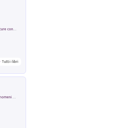
Arie per Carlo Broschi Farinelli. Partiture con riduzione per clavicembalo (o pianoforte). Seconda serie. Vol. 5
Tutti i libri
Luci e colori del cielo. Manuale sui fenomeni ottici che si verificano in atmosfera, nella scienza e nella storia: come osservarli e fotografarli