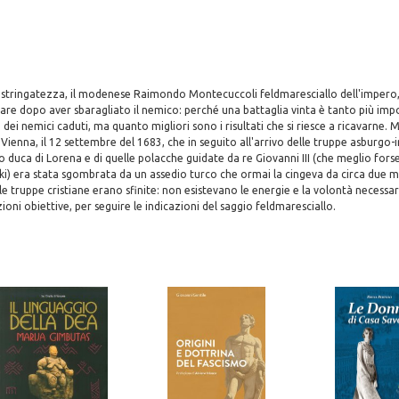
 stringatezza, il modenese Raimondo Montecuccoli feldmaresciallo dell'impero, 
are dopo aver sbaragliato il nemico: perché una battaglia vinta è tanto più im
 dei nemici caduti, ma quanto migliori sono i risultati che si riesce a ricavarne. 
 Vienna, il 12 settembre del 1683, che in seguito all'arrivo delle truppe asburgo-
duca di Lorena e di quelle polacche guidate da re Giovanni III (che meglio for
i) era stata sgombrata da un assedio turco che ormai la cingeva da circa due me
le truppe cristiane erano sfinite: non esistevano le energie e la volontà necessar
ni obiettive, per seguire le indicazioni del saggio feldmaresciallo.