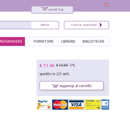
articoli: 0 pz.
REMAINDERS
FORNITORE
LIBRERIE
BIBLIOTECHE
x
€ 11.40
€ 12.00
-5%
Interessato ai nostri libri?
spedito in 2/3 sett.
Allora iscriviti alla nostra newsletter!
Sarai informato delle nostre novità, potrai
aggiungi al carrello
comunque cancellarti quando desideri.
modulo di iscrizione