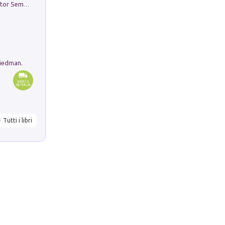
Genio ed epidemia. La storia del dottor Semmelweis, il Salvatore delle Madri
riedman.
Tutti i libri