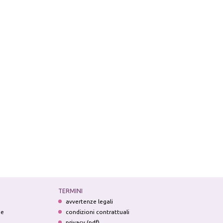
TERMINI
avvertenze legali
ne
condizioni contrattuali
privacy (pdf)