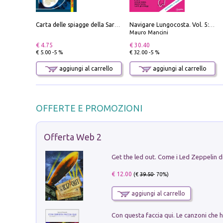
Carta delle spiagge della Sardegna. Con custodia
Navigare Lungocosta. Vol. 5: Corsica e Sardegna
Mauro Mancini
€ 4.75
€ 30.40
€ 5.00 -5 %
€ 32.00 -5 %
aggiungi al carrello
aggiungi al carrello
OFFERTE E PROMOZIONI
Offerta Web 2
€ 12.00
(€
39.50
- 70%)
aggiungi al carrello