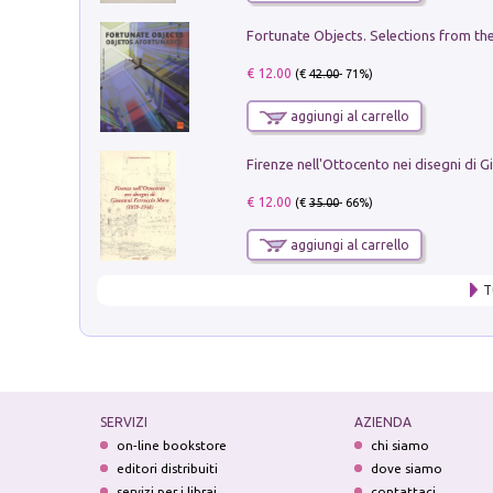
€ 12.00
(€
42.00
- 71%)
aggiungi al carrello
€ 12.00
(€
35.00
- 66%)
aggiungi al carrello
T
SERVIZI
AZIENDA
on-line bookstore
chi siamo
editori distribuiti
dove siamo
servizi per i librai
contattaci