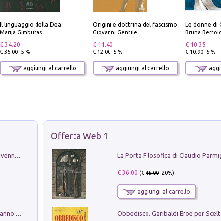
Il linguaggio della Dea
Origini e dottrina del fascismo
Le donne di 
Marija Gimbutas
Giovanni Gentile
Bruna Bertol
€ 34.20
€ 11.40
€ 10.35
€ 36.00 -5 %
€ 12.00 -5 %
€ 10.90 -5 %
aggiungi al carrello
aggiungi al carrello
aggiu
Offerta Web 1
Get the led out. Come i Led Zeppelin divennero la più grande band del mondo
€ 36.00
(€
45.00
- 20%)
aggiungi al carrello
Con questa faccia qui. Le canzoni che hanno fatto la storia di Ligabue