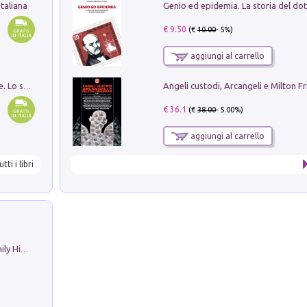
taliana
€ 9.50
(€
10.00
- 5%)
aggiungi al carrello
Angeli custodi, Arcangeli e Milton F
Santissima Trinità e divina proporzione. Lo studio della proporzione nell'arte come ricerca del mistero trinitario
€ 36.1
(€
38.00
- 5.00%)
aggiungi al carrello
utti i libri
The Nicolas. Restoration Tales in a Family History