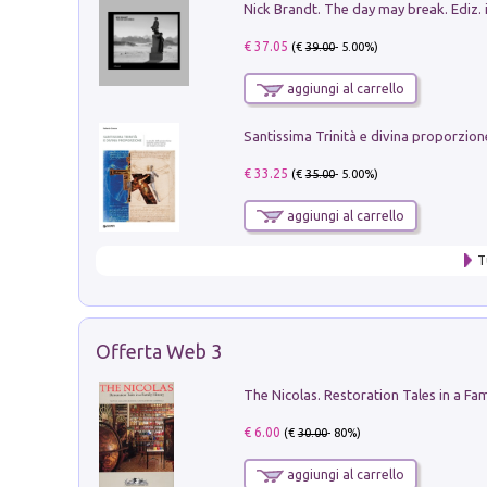
Nick Brandt. The day may break. Ediz. i
€ 37.05
(€
39.00
- 5.00%)
aggiungi al carrello
€ 33.25
(€
35.00
- 5.00%)
aggiungi al carrello
T
Offerta Web 3
€ 6.00
(€
30.00
- 80%)
aggiungi al carrello