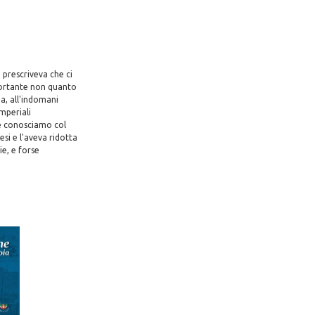
prescriveva che ci
portante non quanto
Ma, all'indomani
imperiali
se conosciamo col
si e l'aveva ridotta
ie, e forse