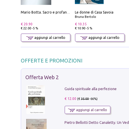
Le donne di Casa Savoia
Mario Botta. Sacro e profano-Sacred and profane
Bruna Bertolo
€ 20.90
€ 10.35
€ 22.00 -5 %
€ 10.90 -5 %
aggiungi al carrello
aggiungi al carrello
OFFERTE E PROMOZIONI
Offerta Web 2
Guida spirituale alla perfezione
€ 12.00
(€
35.00
- 66%)
aggiungi al carrello