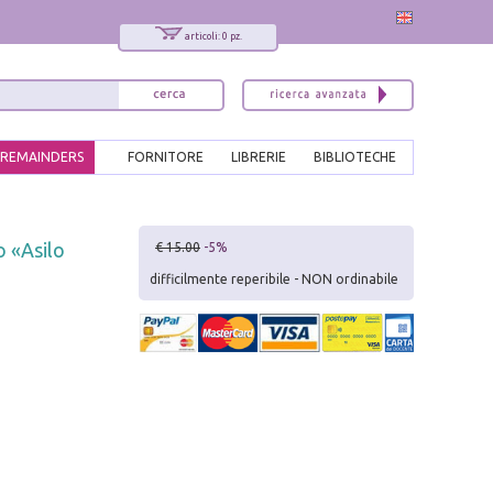
articoli: 0 pz.
REMAINDERS
FORNITORE
LIBRERIE
BIBLIOTECHE
x
o «Asilo
€ 15.00
-5%
Interessato ai nostri libri?
difficilmente reperibile - NON ordinabile
Allora iscriviti alla nostra newsletter!
Sarai informato delle nostre novità, potrai
comunque cancellarti quando desideri.
modulo di iscrizione