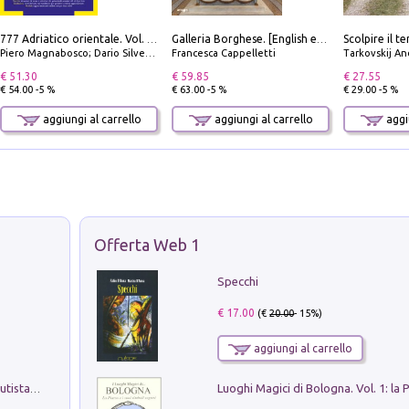
777 Adriatico orientale. Vol. 1: Istria, Costa della Dalmazia da Smrika a Zara, Isole del Quarnaro, Pag, Arcipelaghi di Zara, Sibenico e Incoronate
Galleria Borghese. [English edition]
Piero Magnabosco; Dario Silvestro; Marco Sbrizzi
Francesca Cappelletti
Tarkovskij An
€ 51.30
€ 59.85
€ 27.55
€ 54.00 -5 %
€ 63.00 -5 %
€ 29.00 -5 %
aggiungi al carrello
aggiungi al carrello
aggiu
Offerta Web 1
Specchi
€ 17.00
(€
20.00
- 15%)
aggiungi al carrello
Pietro Bellotti Detto Canaletty. Un Vedutista Veneziano nella Francia dell'Ancien Régime