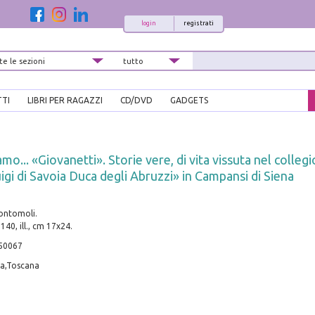
login
registrati
TTI
LIBRI PER RAGAZZI
CD/DVD
GADGETS
... «Giovanetti». Storie vere, di vita vissuta nel collegi
igi di Savoia Duca degli Abruzzi» in Campansi di Siena
ontomoli.
 140, ill., cm 17x24.
50067
ia,Toscana