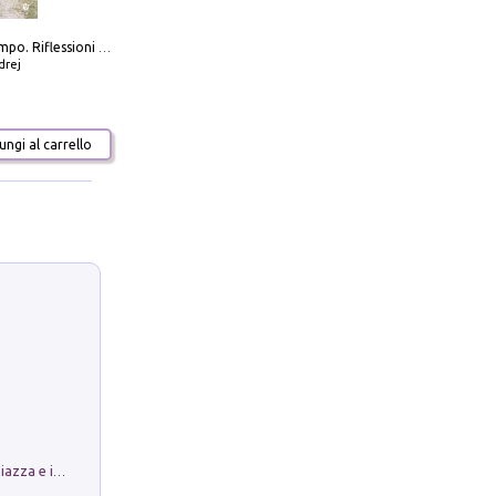
Scolpire il tempo. Riflessioni sul cinema.
drej
ngi al carrello
Luoghi Magici di Bologna. Vol. 1: la Piazza e i Suoi Simboli Segreti