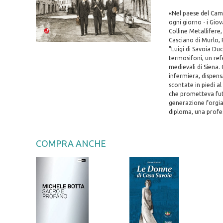
«Nel paese del Camp
ogni giorno - i Gio
Colline Metallifere,
Casciano di Murlo, R
"Luigi di Savoia Du
termosifoni, un ref
medievali di Siena.
infermiera, dispensa
scontate in piedi al
che prometteva fut
generazione forgiata
diploma, una profes
COMPRA ANCHE