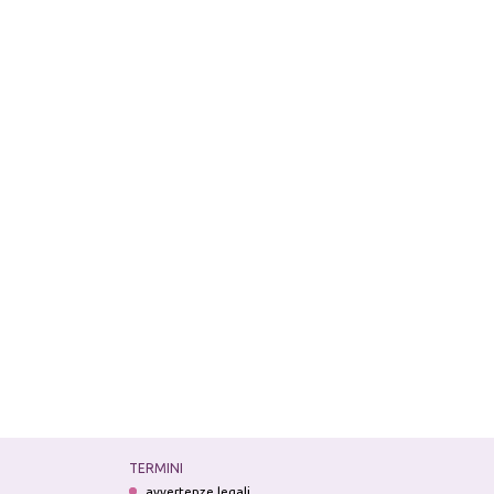
TERMINI
avvertenze legali