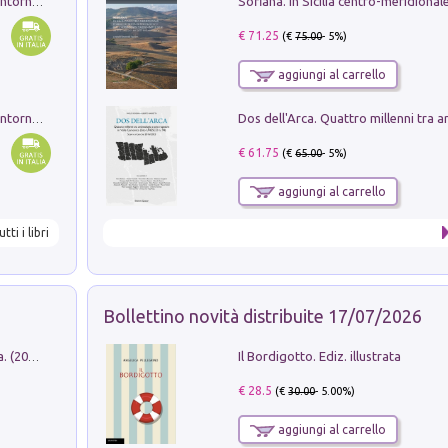
Ruderi delle ville Romano Sabine nei dintorni di Poggio Mirteto. Illustrati dal dott.re prof.re cav.re Ercole Nardi regio ispettore degli scavi e monumenti. Anno 1885. Tavole e studio. Con 25 tavole fuori testo in cartella editoriale
€ 71.25
(€
75.00
- 5%)
aggiungi al carrello
Ruderi delle ville Romano Sabine nei dintorni di Poggio Mirteto. Illustrati dal dott.re prof.re cav.re Ercole Nardi regio ispettore degli scavi e monumenti. Anno 1885
€ 61.75
(€
65.00
- 5%)
aggiungi al carrello
utti i libri
Bollettino novità distribuite 17/07/2026
Il Bordigotto. Ediz. illustrata
Dromos. Libro periodico di architettura. (2026). Vol. 15: Post-model
€ 28.5
(€
30.00
- 5.00%)
aggiungi al carrello