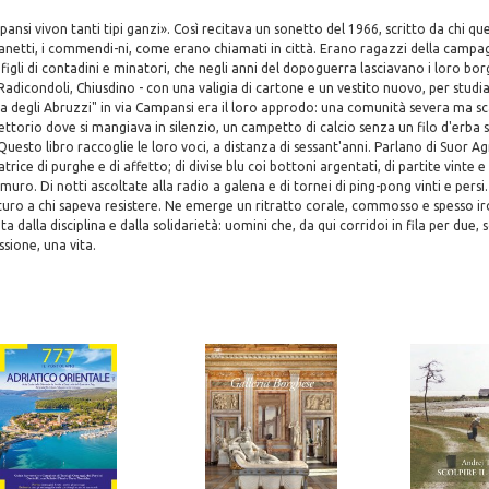
ansi vivon tanti tipi ganzi». Così recitava un sonetto del 1966, scritto da chi qu
vanetti, i commendi-ni, come erano chiamati in città. Erano ragazzi della campa
 figli di contadini e minatori, che negli anni del dopoguerra lasciavano i loro borg
adicondoli, Chiusdino - con una valigia di cartone e un vestito nuovo, per studiare
ca degli Abruzzi" in via Campansi era il loro approdo: una comunità severa ma sc
ettorio dove si mangiava in silenzio, un campetto di calcio senza un filo d'erba 
 Questo libro raccoglie le loro voci, a distanza di sessant'anni. Parlano di Suor 
trice di purghe e di affetto; di divise blu coi bottoni argentati, di partite vinte e
 muro. Di notti ascoltate alla radio a galena e di tornei di ping-pong vinti e persi.
uro a chi sapeva resistere. Ne emerge un ritratto corale, commosso e spesso ir
 dalla disciplina e dalla solidarietà: uomini che, da qui corridoi in fila per due, 
sione, una vita.