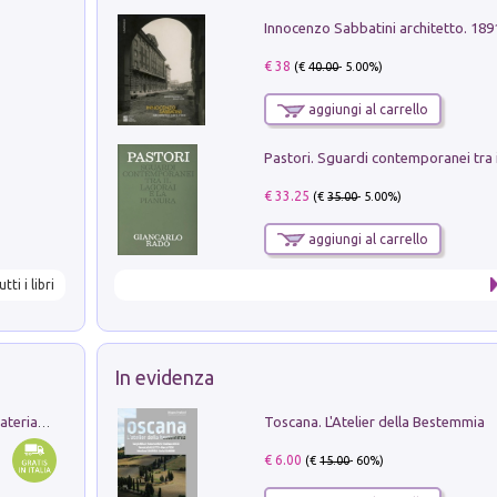
Innocenzo Sabbatini architetto. 18
€ 38
(€
40.00
- 5.00%)
aggiungi al carrello
€ 33.25
(€
35.00
- 5.00%)
aggiungi al carrello
utti i libri
In evidenza
Toscana. L'Atelier della Bestemmia
L'orientalizzante a Capua. Contesti e materiali dagli scavi di Werner Johannowsky nella necropoli di Fornaci. Nuova ediz.
€ 6.00
(€
15.00
- 60%)