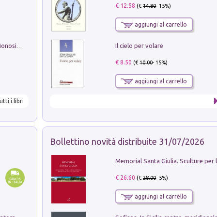
€ 12.58
(€
14.80
- 15%)
aggiungi al carrello
Il cielo per volare
La seduzione del gusto con Pipero & Monosilio
€ 8.50
(€
10.00
- 15%)
aggiungi al carrello
utti i libri
Bollettino novità distribuite 31/07/2026
€ 26.60
(€
28.00
- 5%)
aggiungi al carrello