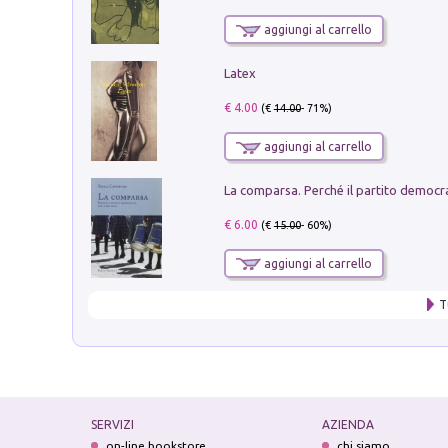
aggiungi al carrello
Latex
€ 4.00
(€
14.00
- 71%)
aggiungi al carrello
€ 6.00
(€
15.00
- 60%)
aggiungi al carrello
T
SERVIZI
AZIENDA
on-line bookstore
chi siamo