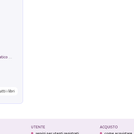
La comparsa. Perché il partito democratico non è mai nato
utti i libri
UTENTE
ACQUISTO
servizi per utenti registrati
come acquistare