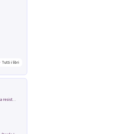
Tutti i libri
Memorial Santa Giulia. Sculture per la resistenza Monchio di Palagano