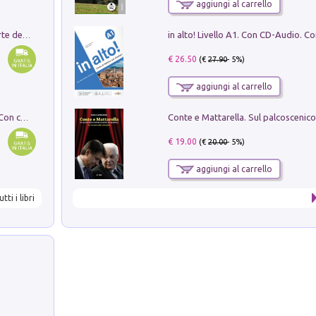
aggiungi al carrello
Ricerche dei dottorandi in storia dell'arte della Sapienza
€ 26.50
(€
27.90
- 5%)
aggiungi al carrello
I monumenti funerari del Lazio antico. Con cartella con tavole
€ 19.00
(€
20.00
- 5%)
aggiungi al carrello
utti i libri