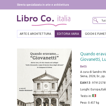
libreria specializzata in arte e architettura
ARTE E ARCHITETTURA
EDITORIA VARIA
GIOCHI E FUME
Quando eravamo
Giovanetti, Lu
Betti
A cura di Sandro M
Siena, 2026; br., pp.
EAN13
:
97912578
Luoghi: Europa,Ital
Testo in:
Peso: 0.457 kg