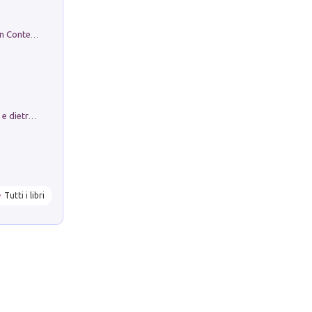
in alto! Livello A1. Con CD-Audio. Con Contenuto digitale per accesso on line
Conte e Mattarella. Sul palcoscenico e dietro le quinte del Quirinale. Un racconto sulle istituzioni
Tutti i libri