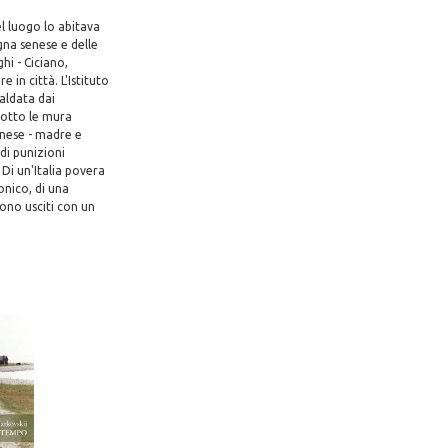
el luogo lo abitava
gna senese e delle
hi - Ciciano,
 in città. L'Istituto
aldata dai
sotto le mura
Agnese - madre e
 di punizioni
 Di un'Italia povera
onico, di una
sono usciti con un