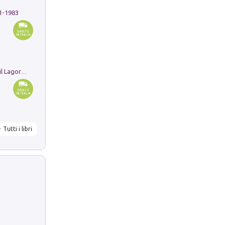
91-1983
Pastori. Sguardi contemporanei tra il Lagorai e la pianura. Ediz. illustrata
Tutti i libri