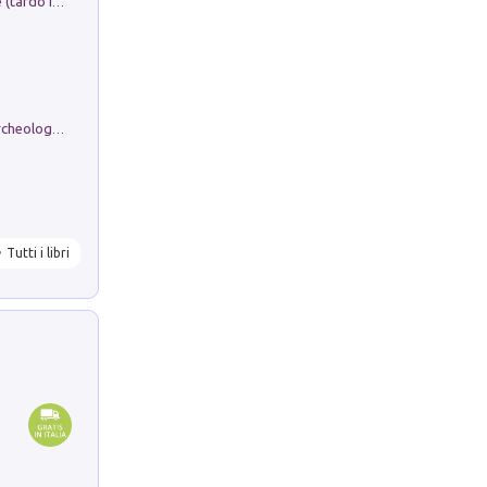
Sofiana. In Sicilia centro-meridionale (tardo III-metà IX secolo d.C.): dall'agro-town tardo-imperiale al villaggio medio-bizantino. Nuova ediz.
Dos dell'Arca. Quattro millenni tra archeologia e arte rupestre in Valle Camonica (Sito UNESCO n. 94). Scavi e ricerche 2016/2023
Tutti i libri