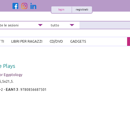
login
registrati
TTI
LIBRI PER RAGAZZI
CD/DVD
GADGETS
e Plays
for Egyptology
5,5x21,5.
-2
-
EAN13
:
9780856687501