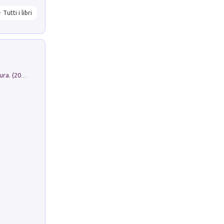
Tutti i libri
Dromos. Libro periodico di architettura. (2026). Vol. 15: Post-model