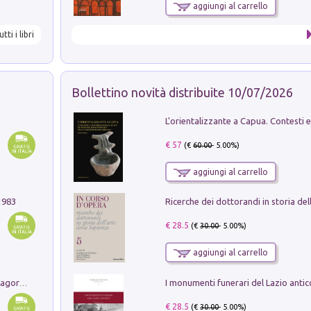
aggiungi al carrello
utti i libri
Bollettino novità distribuite 10/07/2026
€ 57
(€
60.00
- 5.00%)
aggiungi al carrello
1983
€ 28.5
(€
30.00
- 5.00%)
aggiungi al carrello
Pastori. Sguardi contemporanei tra il Lagorai e la pianura. Ediz. illustrata
€ 28.5
(€
30.00
- 5.00%)