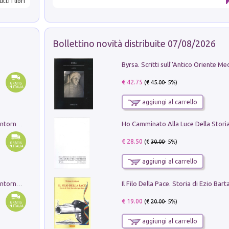
utti i libri
Bollettino novità distribuite 07/08/2026
€ 42.75
(€
45.00
- 5%)
aggiungi al carrello
Ruderi delle ville Romano Sabine nei dintorni di Poggio Mirteto. Illustrati dal dott.re prof.re cav.re Ercole Nardi regio ispettore degli scavi e monumenti. Anno 1885. Tavole e studio. Con 25 tavole fuori testo in cartella editoriale
€ 28.50
(€
30.00
- 5%)
aggiungi al carrello
Ruderi delle ville Romano Sabine nei dintorni di Poggio Mirteto. Illustrati dal dott.re prof.re cav.re Ercole Nardi regio ispettore degli scavi e monumenti. Anno 1885
€ 19.00
(€
20.00
- 5%)
aggiungi al carrello