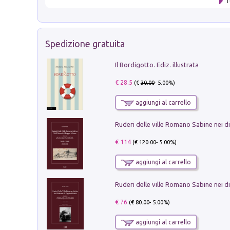
T
Spedizione gratuita
Il Bordigotto. Ediz. illustrata
€ 28.5
(€
30.00
- 5.00%)
aggiungi al carrello
€ 114
(€
120.00
- 5.00%)
aggiungi al carrello
€ 76
(€
80.00
- 5.00%)
aggiungi al carrello