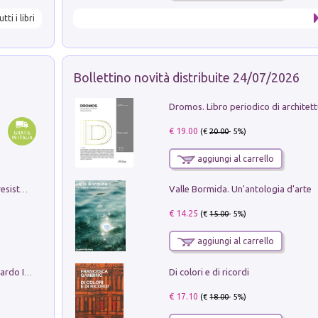
utti i libri
Bollettino novità distribuite 24/07/2026
€ 19.00
(€
20.00
- 5%)
aggiungi al carrello
Valle Bormida. Un'antologia d'arte
Memorial Santa Giulia. Sculture per la resistenza Monchio di Palagano
€ 14.25
(€
15.00
- 5%)
aggiungi al carrello
Di colori e di ricordi
Sofiana. In Sicilia centro-meridionale (tardo III-metà IX secolo d.C.): dall'agro-town tardo-imperiale al villaggio medio-bizantino. Nuova ediz.
€ 17.10
(€
18.00
- 5%)