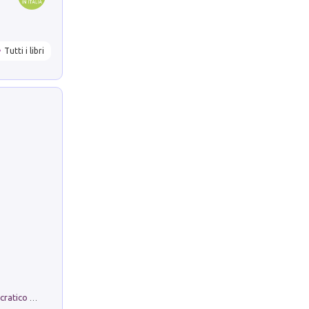
Tutti i libri
La comparsa. Perché il partito democratico non è mai nato