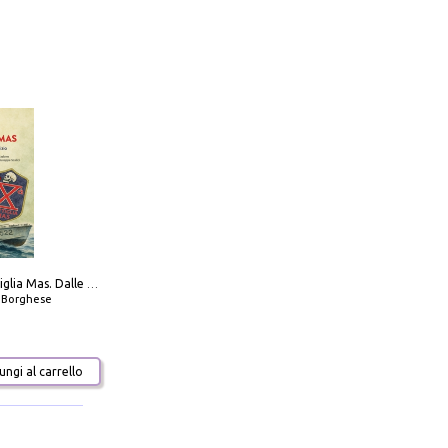
Decima flottiglia Mas. Dalle origini all'armistizio
o Borghese
ngi al carrello