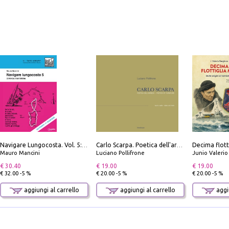
Navigare Lungocosta. Vol. 5: Corsica e Sardegna
Carlo Scarpa. Poetica dell'arredo. Tavoli e sedie-Poetics of furniture. Tables and chairs. Ediz. bilingue
Mauro Mancini
Luciano Pollifrone
Junio Valeri
€ 30.40
€ 19.00
€ 19.00
€ 32.00 -5 %
€ 20.00 -5 %
€ 20.00 -5 %
aggiungi al carrello
aggiungi al carrello
aggiu