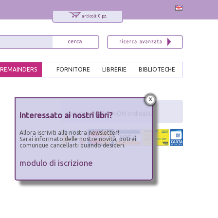
articoli: 0 pz.
REMAINDERS
FORNITORE
LIBRERIE
BIBLIOTECHE
x
Interessato ai nostri libri?
non disponibile - NON ordinabile
Allora iscriviti alla nostra newsletter!
Sarai informato delle nostre novità, potrai
comunque cancellarti quando desideri.
modulo di iscrizione