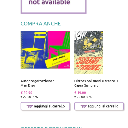
COMPRA ANCHE
Autoprogettazione?
Distorsioni suoni e tracce. Columns, storie e playlist dalla scena hardcore punk italiana degli anni '90
Mari Enzo
Capra Gianpiero
€ 20.90
€ 19.00
€ 22.00 -5 %
€ 20.00 -5 %
aggiungi al carrello
aggiungi al carrello