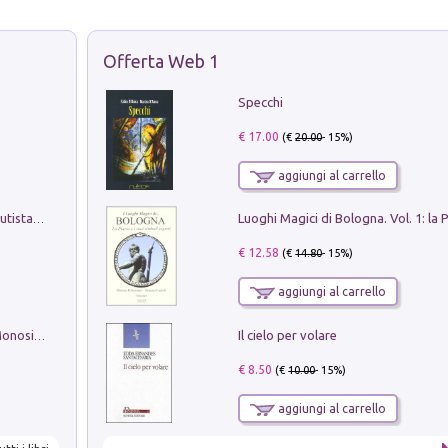
Offerta Web 1
Specchi
€ 17.00
(€
20.00
- 15%)
aggiungi al carrello
Pietro Bellotti Detto Canaletty. Un Vedutista Veneziano nella Francia dell'Ancien Régime
€ 12.58
(€
14.80
- 15%)
aggiungi al carrello
Il cielo per volare
La seduzione del gusto con Pipero & Monosilio
€ 8.50
(€
10.00
- 15%)
aggiungi al carrello