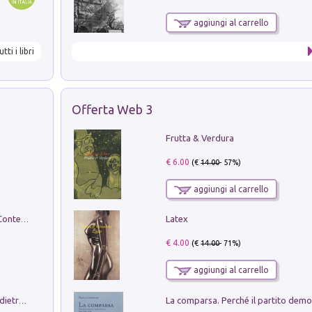
aggiungi al carrello
utti i libri
Offerta Web 3
Frutta & Verdura
€ 6.00
(€
14.00
- 57%)
aggiungi al carrello
Latex
in alto! Livello A1. Con CD-Audio. Con Contenuto digitale per accesso on line
€ 4.00
(€
14.00
- 71%)
aggiungi al carrello
Conte e Mattarella. Sul palcoscenico e dietro le quinte del Quirinale. Un racconto sulle istituzioni