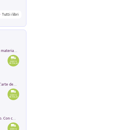
Tutti i libri
L'orientalizzante a Capua. Contesti e materiali dagli scavi di Werner Johannowsky nella necropoli di Fornaci. Nuova ediz.
Ricerche dei dottorandi in storia dell'arte della Sapienza
I monumenti funerari del Lazio antico. Con cartella con tavole