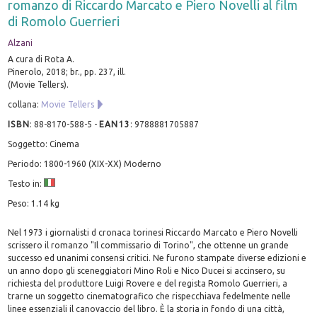
romanzo di Riccardo Marcato e Piero Novelli al film
di Romolo Guerrieri
Alzani
A cura di Rota A.
Pinerolo, 2018; br., pp. 237, ill.
(Movie Tellers).
collana:
Movie Tellers
ISBN
:
88-8170-588-5
-
EAN13
:
9788881705887
Soggetto: Cinema
Periodo: 1800-1960 (XIX-XX) Moderno
Testo in:
Peso: 1.14 kg
Nel 1973 i giornalisti d cronaca torinesi Riccardo Marcato e Piero Novelli
scrissero il romanzo "Il commissario di Torino", che ottenne un grande
successo ed unanimi consensi critici. Ne furono stampate diverse edizioni e
un anno dopo gli sceneggiatori Mino Roli e Nico Ducei si accinsero, su
richiesta del produttore Luigi Rovere e del regista Romolo Guerrieri, a
trarne un soggetto cinematografico che rispecchiava fedelmente nelle
linee essenziali il canovaccio del libro. È la storia in fondo di una città,