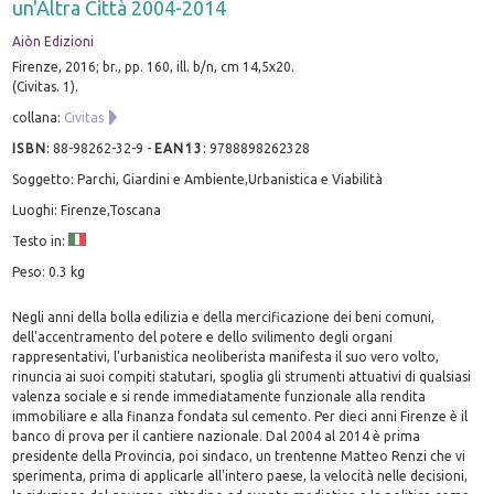
un'Altra Città 2004-2014
Aiòn Edizioni
Firenze, 2016; br., pp. 160, ill. b/n, cm 14,5x20.
(Civitas. 1).
collana:
Civitas
ISBN
:
88-98262-32-9
-
EAN13
:
9788898262328
Soggetto: Parchi, Giardini e Ambiente,Urbanistica e Viabilità
Luoghi: Firenze,Toscana
Testo in:
Peso: 0.3 kg
Negli anni della bolla edilizia e della mercificazione dei beni comuni,
dell'accentramento del potere e dello svilimento degli organi
rappresentativi, l'urbanistica neoliberista manifesta il suo vero volto,
rinuncia ai suoi compiti statutari, spoglia gli strumenti attuativi di qualsiasi
valenza sociale e si rende immediatamente funzionale alla rendita
immobiliare e alla finanza fondata sul cemento. Per dieci anni Firenze è il
banco di prova per il cantiere nazionale. Dal 2004 al 2014 è prima
presidente della Provincia, poi sindaco, un trentenne Matteo Renzi che vi
sperimenta, prima di applicarle all'intero paese, la velocità nelle decisioni,