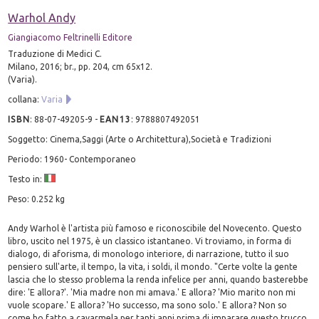
Warhol Andy
Giangiacomo Feltrinelli Editore
Traduzione di Medici C.
Milano, 2016; br., pp. 204, cm 65x12.
(Varia).
collana:
Varia
ISBN
:
88-07-49205-9
-
EAN13
:
9788807492051
Soggetto: Cinema,Saggi (Arte o Architettura),Società e Tradizioni
Periodo: 1960- Contemporaneo
Testo in:
Peso: 0.252 kg
Andy Warhol è l'artista più famoso e riconoscibile del Novecento. Questo
libro, uscito nel 1975, è un classico istantaneo. Vi troviamo, in forma di
dialogo, di aforisma, di monologo interiore, di narrazione, tutto il suo
pensiero sull'arte, il tempo, la vita, i soldi, il mondo. "Certe volte la gente
lascia che lo stesso problema la renda infelice per anni, quando basterebbe
dire: 'E allora?'. 'Mia madre non mi amava.' E allora? 'Mio marito non mi
vuole scopare.' E allora? 'Ho successo, ma sono solo.' E allora? Non so
come ho fatto a cavarmela per tanti anni prima di imparare questo trucco,