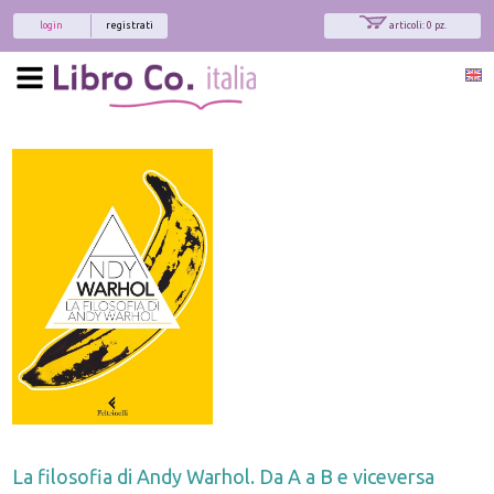
login
registrati
articoli: 0 pz.
La filosofia di Andy Warhol. Da A a B e viceversa