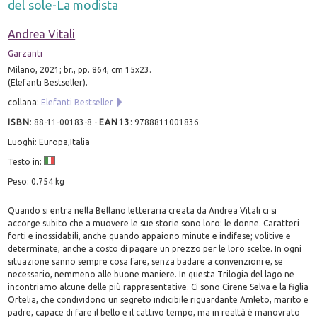
del sole-La modista
Andrea Vitali
Garzanti
Milano, 2021; br., pp. 864, cm 15x23.
(Elefanti Bestseller).
collana:
Elefanti Bestseller
ISBN
:
88-11-00183-8
-
EAN13
:
9788811001836
Luoghi: Europa,Italia
Testo in:
Peso: 0.754 kg
Quando si entra nella Bellano letteraria creata da Andrea Vitali ci si
accorge subito che a muovere le sue storie sono loro: le donne. Caratteri
forti e inossidabili, anche quando appaiono minute e indifese; volitive e
determinate, anche a costo di pagare un prezzo per le loro scelte. In ogni
situazione sanno sempre cosa fare, senza badare a convenzioni e, se
necessario, nemmeno alle buone maniere. In questa Trilogia del lago ne
incontriamo alcune delle più rappresentative. Ci sono Cirene Selva e la figlia
Ortelia, che condividono un segreto indicibile riguardante Amleto, marito e
padre, capace di fare il bello e il cattivo tempo, ma in realtà è manovrato