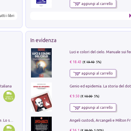
aggiungi al carrello
utti i libri
In evidenza
€ 18.43
(€
19.40
- 5%)
aggiungi al carrello
taliana
€ 9.50
(€
10.00
- 5%)
aggiungi al carrello
Angeli custodi, Arcangeli e Milton F
Santissima Trinità e divina proporzione. Lo studio della proporzione nell'arte come ricerca del mistero trinitario
€ 36.1
(€
38.00
- 5.00%)