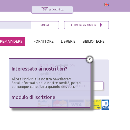
articoli: 0 pz.
REMAINDERS
FORNITORE
LIBRERIE
BIBLIOTECHE
x
€ 23.75
€ 25.00
-5%
Interessato ai nostri libri?
spedito in 24h
Allora iscriviti alla nostra newsletter!
Sarai informato delle nostre novità, potrai
aggiungi al carrello
comunque cancellarti quando desideri.
modulo di iscrizione