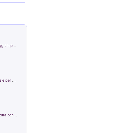
La Porta Filosofica di Claudio Parmiggiani per il Sacro Eremo di Camaldoli
Obbedisco. Garibaldi Eroe per Scelta e per Destino
Arie per Carlo Broschi Farinelli. Partiture con riduzione per clavicembalo (o pianoforte). Seconda serie. Vol. 5