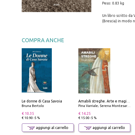
Peso: 0.83 kg
Un libro scritto da
(Brescia) in modo nu
COMPRA ANCHE
Le donne di Casa Savoia
Amabili streghe. Arte e magie di Leonora Carrington e Remedios Varo
Bruna Bertolo
Pina Varriale; Serena Montesarchio
€ 10.35
€ 14.25
€ 10.90 -5 %
€ 15.00 -5 %
aggiungi al carrello
aggiungi al carrello