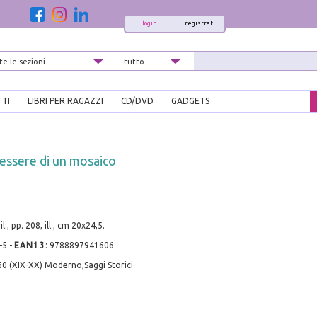
login
registrati
TTI
LIBRI PER RAGAZZI
CD/DVD
GADGETS
Tessere di un mosaico
l., pp. 208, ill., cm 20x24,5.
-5
-
EAN13
:
9788897941606
0 (XIX-XX) Moderno,Saggi Storici