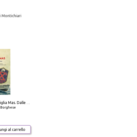
i Montichiari
Decima flottiglia Mas. Dalle origini all'armistizio
o Borghese
ngi al carrello