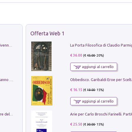
Offerta Web 1
Get the led out. Come i Led Zeppelin divennero la più grande band del mondo
€ 36.00
(€
45.00
- 20%)
aggiungi al carrello
Con questa faccia qui. Le canzoni che hanno fatto la storia di Ligabue
€ 16.15
(€
19.00
- 15%)
aggiungi al carrello
Klose dell'altro mondo. Miro il pescatore del goal
€ 25.50
(€
30.00
- 15%)