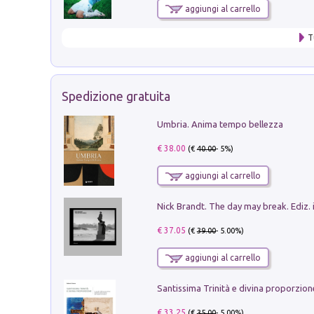
aggiungi al carrello
T
Spedizione gratuita
Umbria. Anima tempo bellezza
€ 38.00
(€
40.00
- 5%)
aggiungi al carrello
Nick Brandt. The day may break. Ediz. i
€ 37.05
(€
39.00
- 5.00%)
aggiungi al carrello
€ 33.25
(€
35.00
- 5.00%)