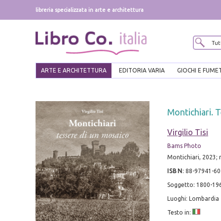
libreria specializzata in arte e architettura
ARTE E ARCHITETTURA
EDITORIA VARIA
GIOCHI E FUME
Montichiari. 
Virgilio Tisi
Bams Photo
Montichiari, 2023; ri
ISBN
:
88-97941-60
Soggetto: 1800-196
Luoghi: Lombardia
Testo in: