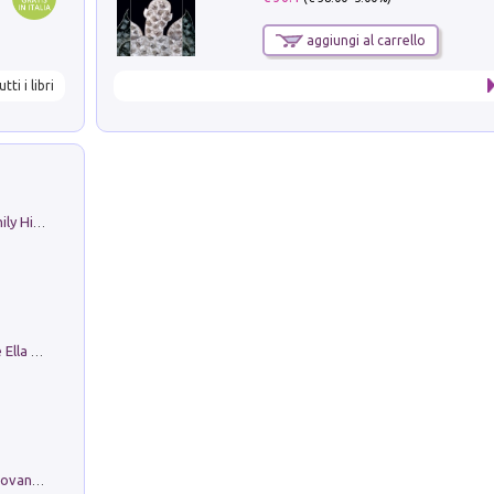
aggiungi al carrello
utti i libri
The Nicolas. Restoration Tales in a Family History
Fortunate Objects. Selections from the Ella Fontanals-Cisneros Collection. Objetos Afortunados. Selección de la Colección Ella Fontanals-Cisneros
Firenze nell'Ottocento nei disegni di Giovanni Ferruccio Moro (1859­1948)