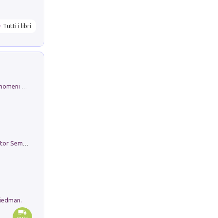
Tutti i libri
Luci e colori del cielo. Manuale sui fenomeni ottici che si verificano in atmosfera, nella scienza e nella storia: come osservarli e fotografarli
Genio ed epidemia. La storia del dottor Semmelweis, il Salvatore delle Madri
riedman.