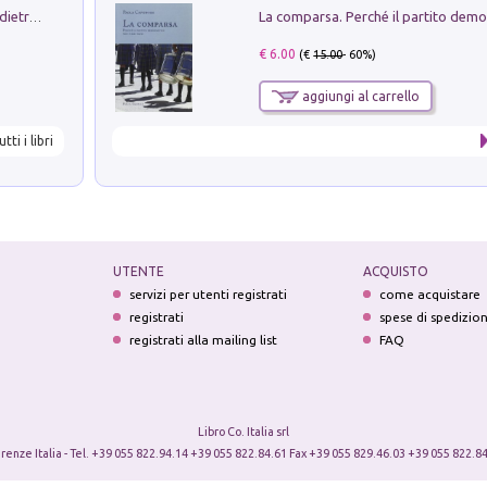
Conte e Mattarella. Sul palcoscenico e dietro le quinte del Quirinale. Un racconto sulle istituzioni
€ 6.00
(€
15.00
- 60%)
aggiungi al carrello
utti i libri
UTENTE
ACQUISTO
servizi per utenti registrati
come acquistare
registrati
spese di spedizio
registrati alla mailing list
FAQ
Libro Co. Italia srl
irenze Italia - Tel. +39 055 822.94.14 +39 055 822.84.61 Fax +39 055 829.46.03 +39 055 822.84