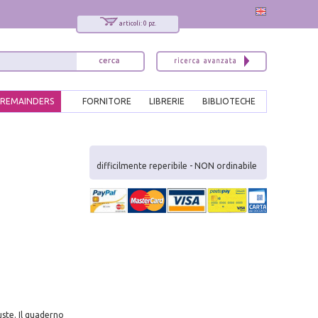
articoli: 0 pz.
REMAINDERS
FORNITORE
LIBRERIE
BIBLIOTECHE
x
Interessato ai nostri libri?
difficilmente reperibile - NON ordinabile
Allora iscriviti alla nostra newsletter!
Sarai informato delle nostre novità, potrai
comunque cancellarti quando desideri.
modulo di iscrizione
ste. Il quaderno