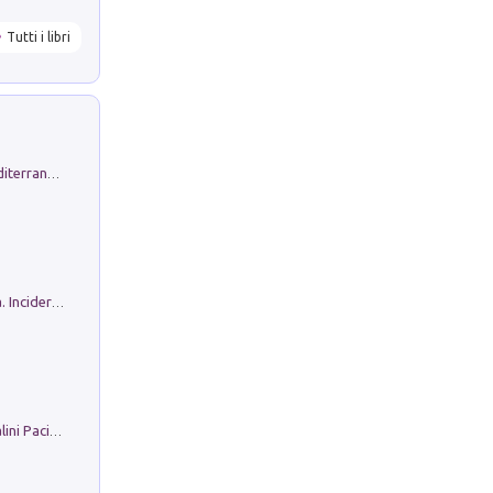
Tutti i libri
Byrsa. Scritti sull''Antico Oriente Mediterraneo. 45-46/2024
Ho Camminato Alla Luce Della Storia. Incidere per Pasolini. Quaderni di Incisione Contemporanea n 30
Il Filo Della Pace. Storia di Ezio Bartalini Pacifista