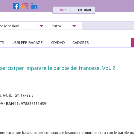
login
registrati
TTI
LIBRI PER RAGAZZI
CD/DVD
GADGETS
ercizi per imparare le parole del francese. Vol. 2
. 64, ill., cm 17x22,5.
-9
-
EAN13
:
9788867314591
mmatica non bastano: per comunicare bisogna riempire le frasi con le parole giu