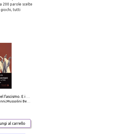
ca 200 parole scelte
giochi, tutti
La dottrina del fascismo. E i documenti ufficiali dal 1919 al 1945
ni;Mussolini Benito
ngi al carrello