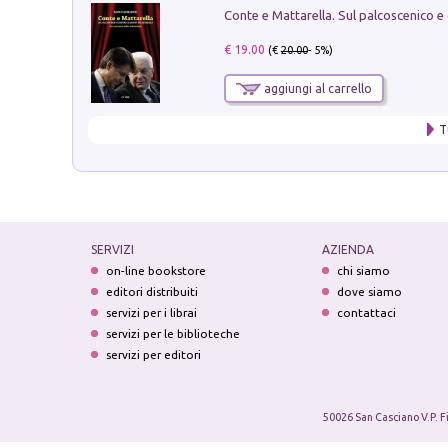
€ 19.00
(€
20.00
- 5%)
aggiungi al carrello
T
SERVIZI
AZIENDA
on-line bookstore
chi siamo
editori distribuiti
dove siamo
servizi per i librai
contattaci
servizi per le biblioteche
servizi per editori
50026 San Casciano V.P. F