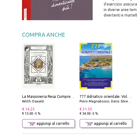
d'esercizio assicur
in diverse aree tem
divertenti e martell
COMPRA ANCHE
La Massoneria Resa Comprensibile ai Suoi Adepti. Vol. 3: il Maestro.
777 Adriatico orientale. Vol. 1: Istria, Costa della Dalmazia da Smrika a Zara, Isole del Quarnaro, Pag, Arcipelaghi di Zara, Sibenico e Incoronate
Wirth Oswald
Piero Magnabosco; Dario Silvestro; Marco Sbrizzi
€ 14.25
€ 51.30
€ 15.00 -5 %
€ 54.00 -5 %
aggiungi al carrello
aggiungi al carrello