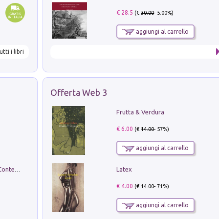
€ 28.5
(€
30.00
- 5.00%)
aggiungi al carrello
utti i libri
Offerta Web 3
Frutta & Verdura
€ 6.00
(€
14.00
- 57%)
aggiungi al carrello
Latex
in alto! Livello A1. Con CD-Audio. Con Contenuto digitale per accesso on line
€ 4.00
(€
14.00
- 71%)
aggiungi al carrello