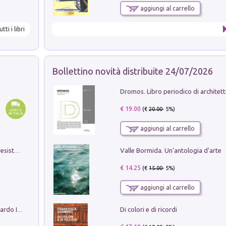
aggiungi al carrello
utti i libri
Bollettino novità distribuite 24/07/2026
€ 19.00
(€
20.00
- 5%)
aggiungi al carrello
Valle Bormida. Un'antologia d'arte
Memorial Santa Giulia. Sculture per la resistenza Monchio di Palagano
€ 14.25
(€
15.00
- 5%)
aggiungi al carrello
Di colori e di ricordi
Sofiana. In Sicilia centro-meridionale (tardo III-metà IX secolo d.C.): dall'agro-town tardo-imperiale al villaggio medio-bizantino. Nuova ediz.