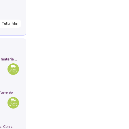
Tutti i libri
L'orientalizzante a Capua. Contesti e materiali dagli scavi di Werner Johannowsky nella necropoli di Fornaci. Nuova ediz.
Ricerche dei dottorandi in storia dell'arte della Sapienza
I monumenti funerari del Lazio antico. Con cartella con tavole