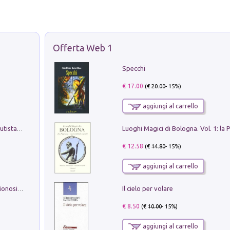
Offerta Web 1
Specchi
€ 17.00
(€
20.00
- 15%)
aggiungi al carrello
Pietro Bellotti Detto Canaletty. Un Vedutista Veneziano nella Francia dell'Ancien Régime
€ 12.58
(€
14.80
- 15%)
aggiungi al carrello
Il cielo per volare
La seduzione del gusto con Pipero & Monosilio
€ 8.50
(€
10.00
- 15%)
aggiungi al carrello