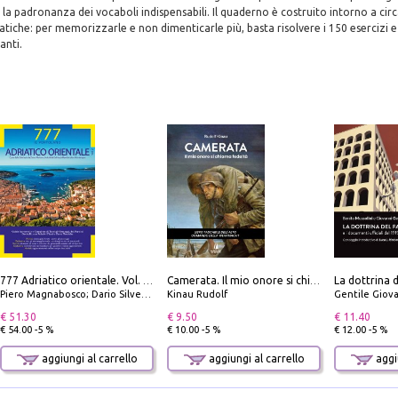
a la padronanza dei vocaboli indispensabili. Il quaderno è costruito intorno a cir
atiche: per memorizzarle e non dimenticarle più, basta risolvere i 150 esercizi e 
anti.
777 Adriatico orientale. Vol. 2: Costa della Dalmazia da Zara a Molunat, Isole della Dalmazia Meridionale e Montenegro
Camerata. Il mio onore si chiama fedeltà
Piero Magnabosco; Dario Silvestro; Marco Sbrizzi
Kinau Rudolf
Gentile Giovan
€ 51.30
€ 9.50
€ 11.40
€ 54.00 -5 %
€ 10.00 -5 %
€ 12.00 -5 %
aggiungi al carrello
aggiungi al carrello
aggiu