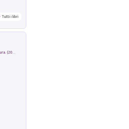
Tutti i libri
Dromos. Libro periodico di architettura. (2026). Vol. 15: Post-model