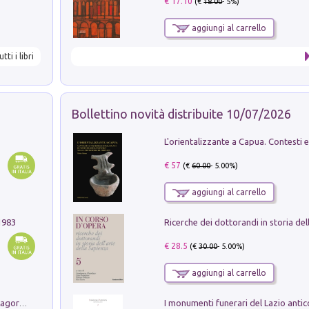
€ 17.10
(€
18.00
- 5%)
aggiungi al carrello
utti i libri
Bollettino novità distribuite 10/07/2026
€ 57
(€
60.00
- 5.00%)
aggiungi al carrello
1983
€ 28.5
(€
30.00
- 5.00%)
aggiungi al carrello
Pastori. Sguardi contemporanei tra il Lagorai e la pianura. Ediz. illustrata