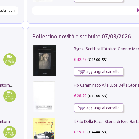
utti i libri
Bollettino novità distribuite 07/08/2026
€ 42.75
(€
45.00
- 5%)
aggiungi al carrello
Ruderi delle ville Romano Sabine nei dintorni di Poggio Mirteto. Illustrati dal dott.re prof.re cav.re Ercole Nardi regio ispettore degli scavi e monumenti. Anno 1885. Tavole e studio. Con 25 tavole fuori testo in cartella editoriale
€ 28.50
(€
30.00
- 5%)
aggiungi al carrello
Ruderi delle ville Romano Sabine nei dintorni di Poggio Mirteto. Illustrati dal dott.re prof.re cav.re Ercole Nardi regio ispettore degli scavi e monumenti. Anno 1885
€ 19.00
(€
20.00
- 5%)