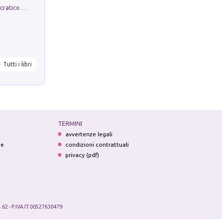
La comparsa. Perché il partito democratico non è mai nato
Tutti i libri
TERMINI
avvertenze legali
ne
condizioni contrattuali
privacy (pdf)
.62 - P.IVA IT 00527630479