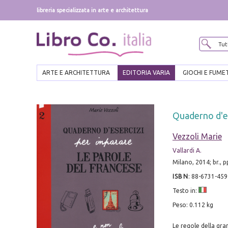
libreria specializzata in arte e architettura
ARTE E ARCHITETTURA
EDITORIA VARIA
GIOCHI E FUME
Quaderno d'es
Vezzoli Marie
Vallardi A.
Milano, 2014; br., pp
ISBN
:
88-6731-459
Testo in:
Peso: 0.112 kg
Le regole della gra