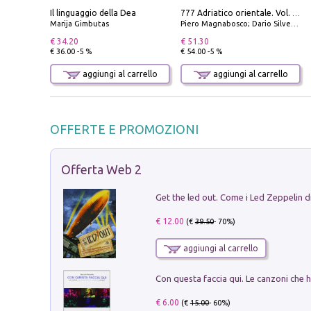
Il linguaggio della Dea
777 Adriatico orientale. Vol. 1: Istria, Costa della Dalmazia da Smrika a Zara, Isole del Quarnaro, Pag, Arcipelaghi di Zara, Sibenico e Incoronate
Marija Gimbutas
Piero Magnabosco; Dario Silvestro; Marco Sbrizzi
€ 34.20
€ 51.30
€ 36.00 -5 %
€ 54.00 -5 %
aggiungi al carrello
aggiungi al carrello
OFFERTE E PROMOZIONI
Offerta Web 2
€ 12.00
(€
39.50
- 70%)
aggiungi al carrello
€ 6.00
(€
15.00
- 60%)