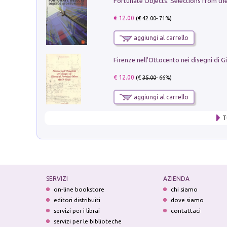
€ 12.00
(€
42.00
- 71%)
aggiungi al carrello
€ 12.00
(€
35.00
- 66%)
aggiungi al carrello
T
SERVIZI
AZIENDA
on-line bookstore
chi siamo
editori distribuiti
dove siamo
servizi per i librai
contattaci
servizi per le biblioteche