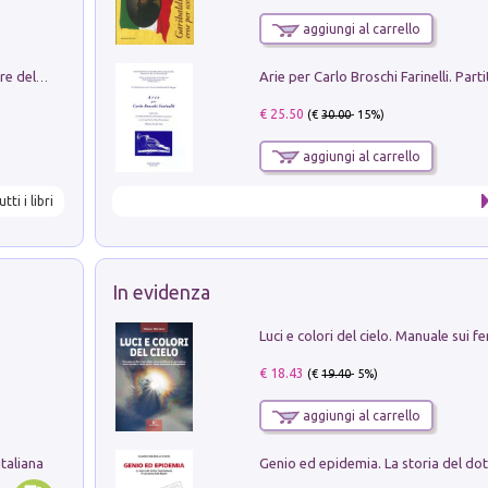
aggiungi al carrello
Klose dell'altro mondo. Miro il pescatore del goal
€ 25.50
(€
30.00
- 15%)
aggiungi al carrello
utti i libri
In evidenza
€ 18.43
(€
19.40
- 5%)
aggiungi al carrello
taliana