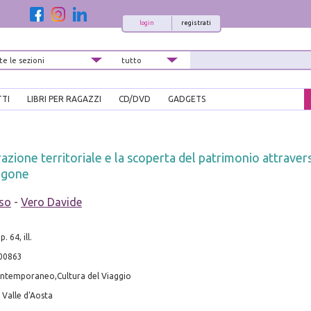
login
registrati
TTI
LIBRI PER RAGAZZI
CD/DVD
GADGETS
azione territoriale e la scoperta del patrimonio attravers
ngone
sso
-
Vero Davide
. 64, ill.
00863
ontemporaneo,Cultura del Viaggio
 Valle d'Aosta