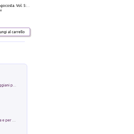
Navigare Lungocosta. Vol. 5: Corsica e Sardegna
i
ngi al carrello
La Porta Filosofica di Claudio Parmiggiani per il Sacro Eremo di Camaldoli
Obbedisco. Garibaldi Eroe per Scelta e per Destino