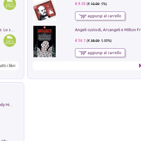
€ 9.50
(€
10.00
- 5%)
aggiungi al carrello
Angeli custodi, Arcangeli e Milton F
Santissima Trinità e divina proporzione. Lo studio della proporzione nell'arte come ricerca del mistero trinitario
€ 36.1
(€
38.00
- 5.00%)
aggiungi al carrello
utti i libri
The Nicolas. Restoration Tales in a Family History