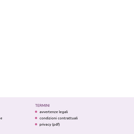
TERMINI
avvertenze legali
ne
condizioni contrattuali
privacy (pdf)