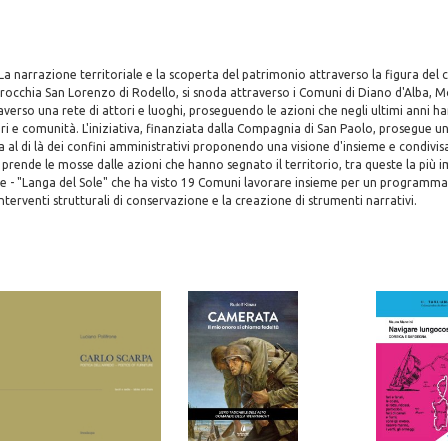
 La narrazione territoriale e la scoperta del patrimonio attraverso la figura del
rocchia San Lorenzo di Rodello, si snoda attraverso i Comuni di Diano d'Alba, 
averso una rete di attori e luoghi, proseguendo le azioni che negli ultimi anni h
tori e comunità. L'iniziativa, finanziata dalla Compagnia di San Paolo, prosegue u
a al di là dei confini amministrativi proponendo una visione d'insieme e condivis
prende le mosse dalle azioni che hanno segnato il territorio, tra queste la più 
e - "Langa del Sole" che ha visto 19 Comuni lavorare insieme per un programma 
erventi strutturali di conservazione e la creazione di strumenti narrativi.