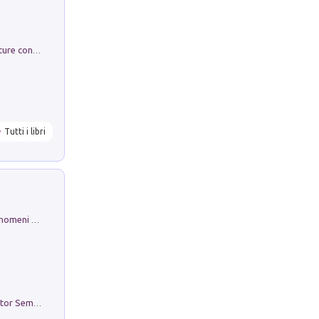
Arie per Carlo Broschi Farinelli. Partiture con riduzione per clavicembalo (o pianoforte). Seconda serie. Vol. 5
Tutti i libri
Luci e colori del cielo. Manuale sui fenomeni ottici che si verificano in atmosfera, nella scienza e nella storia: come osservarli e fotografarli
Genio ed epidemia. La storia del dottor Semmelweis, il Salvatore delle Madri