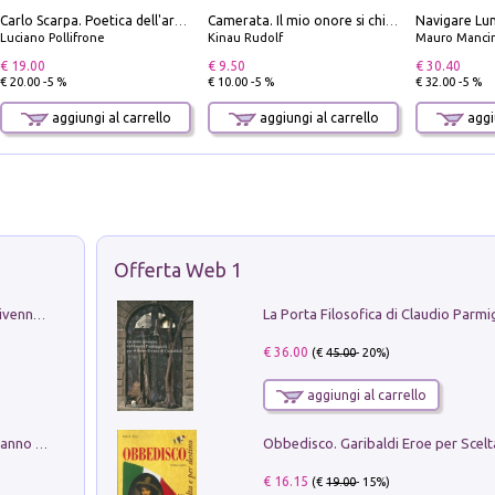
Carlo Scarpa. Poetica dell'arredo. Tavoli e sedie-Poetics of furniture. Tables and chairs. Ediz. bilingue
Camerata. Il mio onore si chiama fedeltà
Luciano Pollifrone
Kinau Rudolf
Mauro Mancin
€ 19.00
€ 9.50
€ 30.40
€ 20.00 -5 %
€ 10.00 -5 %
€ 32.00 -5 %
aggiungi al carrello
aggiungi al carrello
aggiu
Offerta Web 1
Get the led out. Come i Led Zeppelin divennero la più grande band del mondo
€ 36.00
(€
45.00
- 20%)
aggiungi al carrello
Con questa faccia qui. Le canzoni che hanno fatto la storia di Ligabue
€ 16.15
(€
19.00
- 15%)