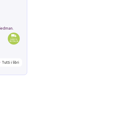
riedman.
Tutti i libri