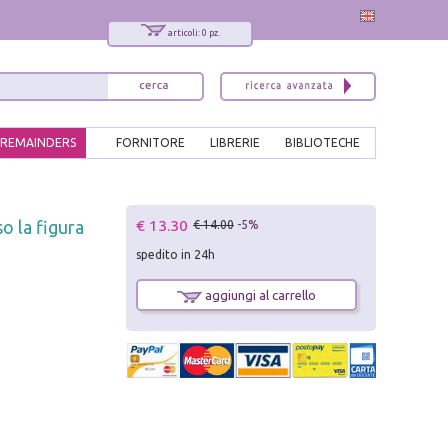
articoli: 0 pz.
REMAINDERS
FORNITORE
LIBRERIE
BIBLIOTECHE
x
€ 13.30
o la figura
€ 14.00
-5%
Interessato ai nostri libri?
spedito in 24h
Allora iscriviti alla nostra newsletter!
Sarai informato delle nostre novità, potrai
aggiungi al carrello
comunque cancellarti quando desideri.
modulo di iscrizione