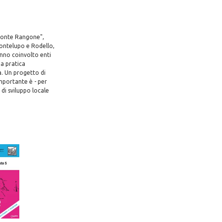
 conte Rangone",
Montelupo e Rodello,
anno coinvolto enti
na pratica
a. Un progetto di
importante è - per
di sviluppo locale