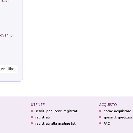
Fortunate Objects. Selections from the Ella Fontanals-Cisneros Collection. Objetos Afortunados. Selección de la Colección Ella Fontanals-Cisneros
Firenze nell'Ottocento nei disegni di Giovanni Ferruccio Moro (1859­1948)
utti i libri
UTENTE
ACQUISTO
servizi per utenti registrati
come acquistare
registrati
spese di spedizio
registrati alla mailing list
FAQ