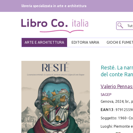
libreria specializzata in arte e architettura
ARTE E ARCHITETTURA
EDITORIA VARIA
GIOCHI E FUME
Resté. La narr
del conte Ra
Valerio Penna
SAGEP
Genova, 2024; br., pp
EAN13
:
97912559
Soggetto: 1960- C
Luoghi: Piemonte e