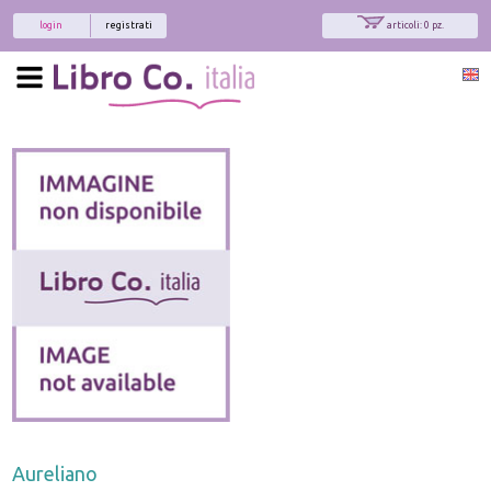
login
registrati
articoli: 0 pz.
Aureliano