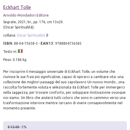
Eckhart Tolle
Arnoldo Mondadori Editore
Segrate, 2021; br., pp. 176, cm 13x20.
(Oscar Spiritualità).
collana:
Oscar Spiritualità
ISBN
:
88-04-73658-5
-
EAN13
:
9788804736585
Testo in:
Peso: 0.186 kg
Per riscoprire il messaggio universale di Eckhart Tolle, un volume che
riunisce le sue frasi più significative, capaci di ispirarci a cambiare vita: una
collezione dei migliori passaggi del suo capolavoro Un nuovo mondo , una
raccolta fortemente voluta e selezionata da Eckhart Tolle per immergerci
nella saggezza, per trovare conforto, per sviluppare motivazione ovunque
noi siamo. Un libro che aiuterà tutti coloro che sono in cammino verso una
trasformazione interiore mentre cercano di vivere consapevolmente nel
momento presente.
€ 12.00
-5%