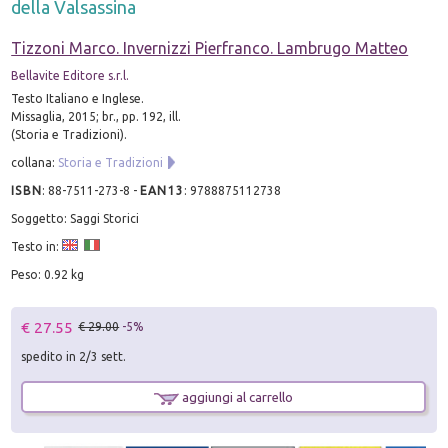
della Valsassina
Tizzoni Marco. Invernizzi Pierfranco. Lambrugo Matteo
Bellavite Editore s.r.l.
Testo Italiano e Inglese.
Missaglia, 2015; br., pp. 192, ill.
(Storia e Tradizioni).
collana:
Storia e Tradizioni
ISBN
:
88-7511-273-8
-
EAN13
:
9788875112738
Soggetto: Saggi Storici
Testo in:
Peso: 0.92 kg
€ 27.55
€ 29.00
-5%
spedito in 2/3 sett.
aggiungi al carrello