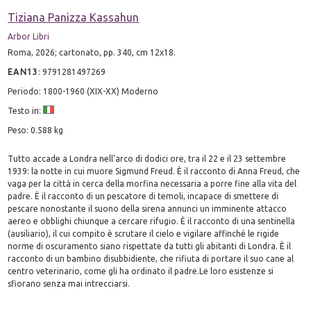
Tiziana Panizza Kassahun
Arbor Libri
Roma, 2026; cartonato, pp. 340, cm 12x18.
EAN13
:
9791281497269
Periodo: 1800-1960 (XIX-XX) Moderno
Testo in:
Peso: 0.588 kg
Tutto accade a Londra nell'arco di dodici ore, tra il 22 e il 23 settembre
1939: la notte in cui muore Sigmund Freud. È il racconto di Anna Freud, che
vaga per la città in cerca della morfina necessaria a porre fine alla vita del
padre. È il racconto di un pescatore di temoli, incapace di smettere di
pescare nonostante il suono della sirena annunci un imminente attacco
aereo e obblighi chiunque a cercare rifugio. È il racconto di una sentinella
(ausiliario), il cui compito è scrutare il cielo e vigilare affinché le rigide
norme di oscuramento siano rispettate da tutti gli abitanti di Londra. È il
racconto di un bambino disubbidiente, che rifiuta di portare il suo cane al
centro veterinario, come gli ha ordinato il padre.Le loro esistenze si
sfiorano senza mai intrecciarsi.