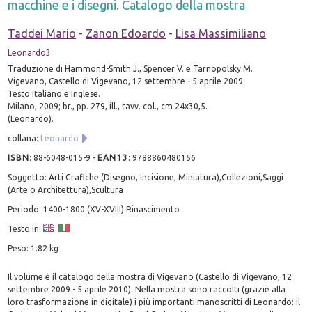
macchine e i disegni. Catalogo della mostra
Taddei Mario
-
Zanon Edoardo
-
Lisa Massimiliano
Leonardo3
Traduzione di Hammond-Smith J., Spencer V. e Tarnopolsky M.
Vigevano, Castello di Vigevano, 12 settembre - 5 aprile 2009.
Testo Italiano e Inglese.
Milano, 2009; br., pp. 279, ill., tavv. col., cm 24x30,5.
(Leonardo).
collana:
Leonardo
ISBN
:
88-6048-015-9
-
EAN13
:
9788860480156
Soggetto: Arti Grafiche (Disegno, Incisione, Miniatura),Collezioni,Saggi
(Arte o Architettura),Scultura
Periodo: 1400-1800 (XV-XVIII) Rinascimento
Testo in:
Peso: 1.82 kg
Il volume è il catalogo della mostra di Vigevano (Castello di Vigevano, 12
settembre 2009 - 5 aprile 2010). Nella mostra sono raccolti (grazie alla
loro trasformazione in digitale) i più importanti manoscritti di Leonardo: il