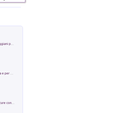
La Porta Filosofica di Claudio Parmiggiani per il Sacro Eremo di Camaldoli
Obbedisco. Garibaldi Eroe per Scelta e per Destino
Arie per Carlo Broschi Farinelli. Partiture con riduzione per clavicembalo (o pianoforte). Seconda serie. Vol. 5