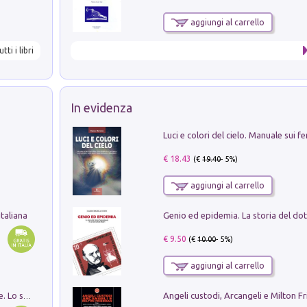
aggiungi al carrello
utti i libri
In evidenza
€ 18.43
(€
19.40
- 5%)
aggiungi al carrello
taliana
€ 9.50
(€
10.00
- 5%)
aggiungi al carrello
Angeli custodi, Arcangeli e Milton F
Santissima Trinità e divina proporzione. Lo studio della proporzione nell'arte come ricerca del mistero trinitario