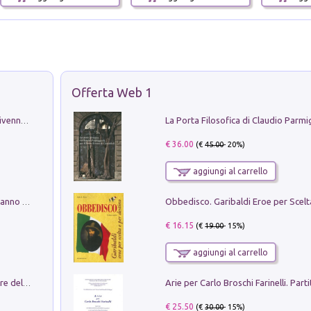
Offerta Web 1
Get the led out. Come i Led Zeppelin divennero la più grande band del mondo
€ 36.00
(€
45.00
- 20%)
aggiungi al carrello
Con questa faccia qui. Le canzoni che hanno fatto la storia di Ligabue
€ 16.15
(€
19.00
- 15%)
aggiungi al carrello
Klose dell'altro mondo. Miro il pescatore del goal
€ 25.50
(€
30.00
- 15%)