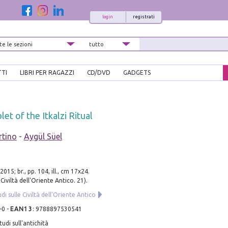
login
registrati
TTI
LIBRI PER RAGAZZI
CD/DVD
GADGETS
et of the Itkalzi Ritual
rtino
-
Aygül Süel
015; br., pp. 104, ill., cm 17x24.
 Civiltà dell'Oriente Antico. 21).
di sulle Civiltà dell'Oriente Antico
-0
-
EAN13
:
9788897530541
udi sull'antichità