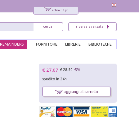
articoli: 0 pz.
REMAINDERS
FORNITORE
LIBRERIE
BIBLIOTECHE
x
€ 27.07
€ 28.50
-5%
Interessato ai nostri libri?
spedito in 24h
Allora iscriviti alla nostra newsletter!
Sarai informato delle nostre novità, potrai
aggiungi al carrello
comunque cancellarti quando desideri.
modulo di iscrizione