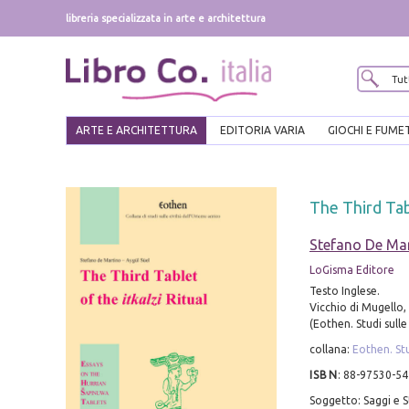
libreria specializzata in arte e architettura
ARTE E ARCHITETTURA
EDITORIA VARIA
GIOCHI E FUME
The Third Tabl
Stefano De Ma
LoGisma Editore
Testo Inglese.
Vicchio di Mugello, 2
(Eothen. Studi sulle
collana:
Eothen. Stu
ISBN
:
88-97530-54
Soggetto: Saggi e St