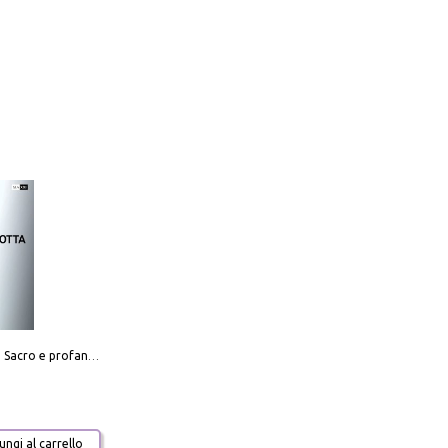
Mario Botta. Sacro e profano-Sacred and profane
ngi al carrello