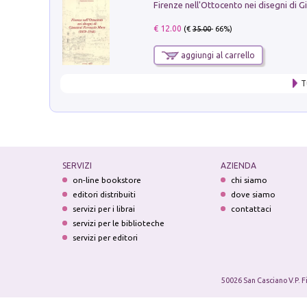
€ 12.00
(€
35.00
- 66%)
aggiungi al carrello
T
SERVIZI
AZIENDA
on-line bookstore
chi siamo
editori distribuiti
dove siamo
servizi per i librai
contattaci
servizi per le biblioteche
servizi per editori
50026 San Casciano V.P. F