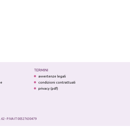
TERMINI
avvertenze legali
ne
condizioni contrattuali
privacy (pdf)
.62 - P.IVA IT 00527630479