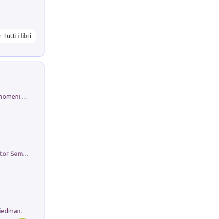
Tutti i libri
Luci e colori del cielo. Manuale sui fenomeni ottici che si verificano in atmosfera, nella scienza e nella storia: come osservarli e fotografarli
Genio ed epidemia. La storia del dottor Semmelweis, il Salvatore delle Madri
riedman.