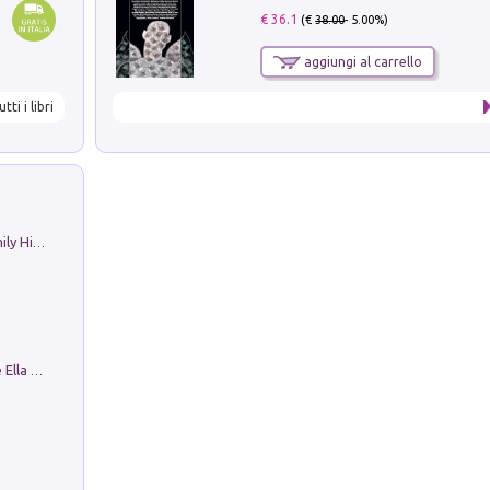
€ 36.1
(€
38.00
- 5.00%)
aggiungi al carrello
utti i libri
The Nicolas. Restoration Tales in a Family History
Fortunate Objects. Selections from the Ella Fontanals-Cisneros Collection. Objetos Afortunados. Selección de la Colección Ella Fontanals-Cisneros