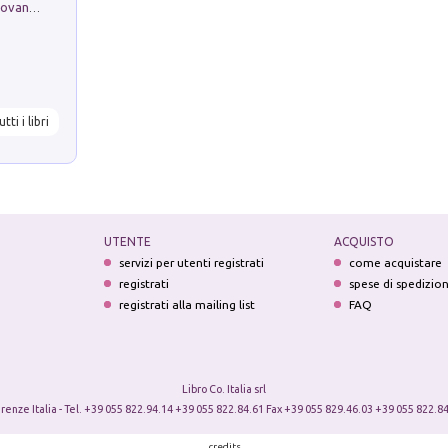
Firenze nell'Ottocento nei disegni di Giovanni Ferruccio Moro (1859­1948)
utti i libri
UTENTE
ACQUISTO
servizi per utenti registrati
come acquistare
registrati
spese di spedizio
registrati alla mailing list
FAQ
Libro Co. Italia srl
irenze Italia - Tel. +39 055 822.94.14 +39 055 822.84.61 Fax +39 055 829.46.03 +39 055 822.84
credits