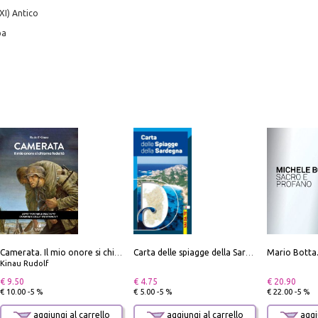
XI) Antico
pa
Camerata. Il mio onore si chiama fedeltà
Carta delle spiagge della Sardegna. Con custodia
Kinau Rudolf
€ 9.50
€ 4.75
€ 20.90
€ 10.00 -5 %
€ 5.00 -5 %
€ 22.00 -5 %
aggiungi al carrello
aggiungi al carrello
aggiu