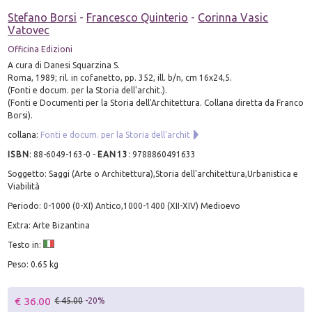
Stefano Borsi
-
Francesco Quinterio
-
Corinna Vasic
Vatovec
Officina Edizioni
A cura di Danesi Squarzina S.
Roma, 1989; ril. in cofanetto, pp. 352, ill. b/n, cm 16x24,5.
(Fonti e docum. per la Storia dell'archit.).
(Fonti e Documenti per la Storia dell'Architettura. Collana diretta da Franco
Borsi).
collana:
Fonti e docum. per la Storia dell'archit
ISBN
:
88-6049-163-0
-
EAN13
:
9788860491633
Soggetto: Saggi (Arte o Architettura),Storia dell'architettura,Urbanistica e
Viabilità
Periodo: 0-1000 (0-XI) Antico,1000-1400 (XII-XIV) Medioevo
Extra: Arte Bizantina
Testo in:
Peso: 0.65 kg
€ 36.00
€ 45.00
-20%