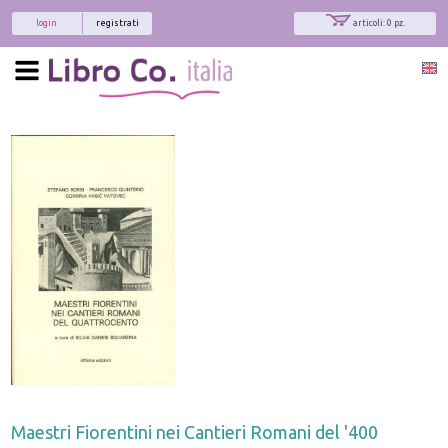
login
registrati
articoli: 0 pz.
Maestri Fiorentini nei Cantieri Romani del '400