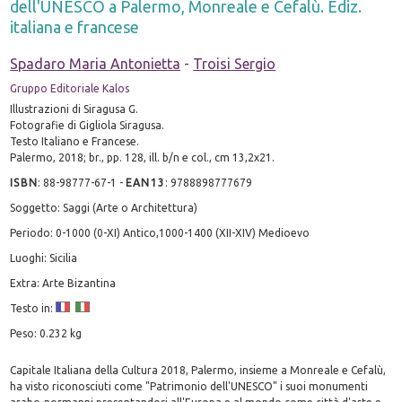
dell'UNESCO a Palermo, Monreale e Cefalù. Ediz.
italiana e francese
Spadaro Maria Antonietta
-
Troisi Sergio
Gruppo Editoriale Kalos
Illustrazioni di Siragusa G.
Fotografie di Gigliola Siragusa.
Testo Italiano e Francese.
Palermo, 2018; br., pp. 128, ill. b/n e col., cm 13,2x21.
ISBN
:
88-98777-67-1
-
EAN13
:
9788898777679
Soggetto: Saggi (Arte o Architettura)
Periodo: 0-1000 (0-XI) Antico,1000-1400 (XII-XIV) Medioevo
Luoghi: Sicilia
Extra: Arte Bizantina
Testo in:
Peso: 0.232 kg
Capitale Italiana della Cultura 2018, Palermo, insieme a Monreale e Cefalù,
ha visto riconosciuti come "Patrimonio dell'UNESCO" i suoi monumenti