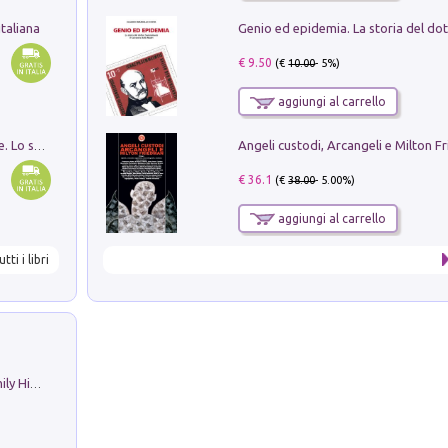
taliana
€ 9.50
(€
10.00
- 5%)
aggiungi al carrello
Angeli custodi, Arcangeli e Milton F
Santissima Trinità e divina proporzione. Lo studio della proporzione nell'arte come ricerca del mistero trinitario
€ 36.1
(€
38.00
- 5.00%)
aggiungi al carrello
utti i libri
The Nicolas. Restoration Tales in a Family History