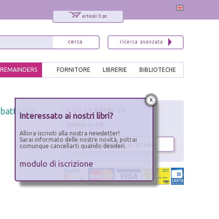
articoli: 0 pz.
REMAINDERS
FORNITORE
LIBRERIE
BIBLIOTECHE
x
€ 23.75
 battaglia
€ 25.00
-5%
Interessato ai nostri libri?
spedito in 24h
Allora iscriviti alla nostra newsletter!
Sarai informato delle nostre novità, potrai
aggiungi al carrello
comunque cancellarti quando desideri.
modulo di iscrizione