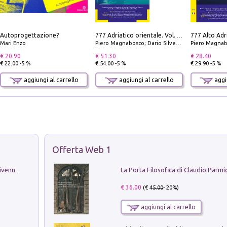
Autoprogettazione?
777 Adriatico orientale. Vol. 1: Istria, Costa della Dalmazia da Smrika a Zara, Isole del Quarnaro, Pag, Arcipelaghi di Zara, Sibenico e Incoronate
Mari Enzo
Piero Magnabosco; Dario Silvestro; Marco Sbrizzi
Piero Magnabosco; Dar
€ 20.90
€ 51.30
€ 28.40
€ 22.00 -5 %
€ 54.00 -5 %
€ 29.90 -5 %
aggiungi al carrello
aggiungi al carrello
aggiu
Offerta Web 1
Get the led out. Come i Led Zeppelin divennero la più grande band del mondo
€ 36.00
(€
45.00
- 20%)
aggiungi al carrello