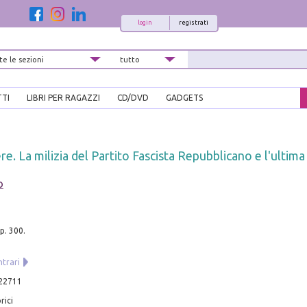
login
registrati
TTI
LIBRI PER RAGAZZI
CD/DVD
GADGETS
e. La milizia del Partito Fascista Repubblicano e l'ultima
o
pp. 300.
ntrari
22711
rici