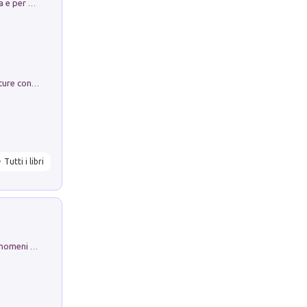
Obbedisco. Garibaldi Eroe per Scelta e per Destino
Arie per Carlo Broschi Farinelli. Partiture con riduzione per clavicembalo (o pianoforte). Seconda serie. Vol. 5
Tutti i libri
Luci e colori del cielo. Manuale sui fenomeni ottici che si verificano in atmosfera, nella scienza e nella storia: come osservarli e fotografarli