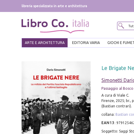
libreria specializzata in arte e architettura
ARTE E ARCHITETTURA
EDITORIA VARIA
GIOCHI E FUME
Le Brigate Ner
Simonetti Dari
Passaggio al Bosco
A cura di Viale C.
Firenze, 2025; br., 
(Bastian contrari).
collana:
Bastian co
EAN13
:
97912546
Soggetto: Saggi Sto