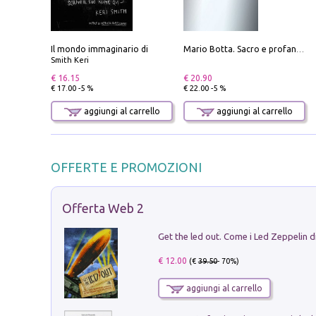
Il mondo immaginario di
Mario Botta. Sacro e profano-Sacred and profane
Smith Keri
€ 16.15
€ 20.90
€ 17.00 -5 %
€ 22.00 -5 %
aggiungi al carrello
aggiungi al carrello
OFFERTE E PROMOZIONI
Offerta Web 2
€ 12.00
(€
39.50
- 70%)
aggiungi al carrello