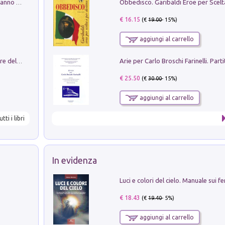
Con questa faccia qui. Le canzoni che hanno fatto la storia di Ligabue
€ 16.15
(€
19.00
- 15%)
aggiungi al carrello
Klose dell'altro mondo. Miro il pescatore del goal
€ 25.50
(€
30.00
- 15%)
aggiungi al carrello
utti i libri
In evidenza
€ 18.43
(€
19.40
- 5%)
aggiungi al carrello