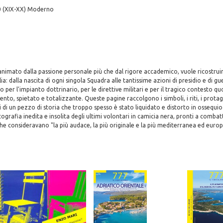
0 (XIX-XX) Moderno
 animato dalla passione personale più che dal rigore accademico, vuole ricostruire
ia: dalla nascita di ogni singola Squadra alle tantissime azioni di presidio e di gue
 per l'impianto dottrinario, per le direttive militari e per il tragico contesto qu
ento, spietato e totalizzante. Queste pagine raccolgono i simboli, i riti, i protago
ti di un pezzo di storia che troppo spesso è stato liquidato e distorto in ossequi
grafia inedita e insolita degli ultimi volontari in camicia nera, pronti a combatt
che consideravano "la più audace, la più originale e la più mediterranea ed europ