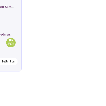
Genio ed epidemia. La storia del dottor Semmelweis, il Salvatore delle Madri
riedman.
Tutti i libri