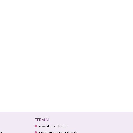
TERMINI
avvertenze legali
ne
condizioni contrattuali