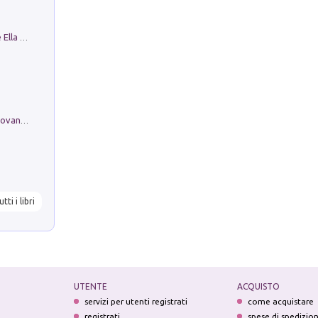
Fortunate Objects. Selections from the Ella Fontanals-Cisneros Collection. Objetos Afortunados. Selección de la Colección Ella Fontanals-Cisneros
Firenze nell'Ottocento nei disegni di Giovanni Ferruccio Moro (1859­1948)
utti i libri
UTENTE
ACQUISTO
servizi per utenti registrati
come acquistare
registrati
spese di spedizio