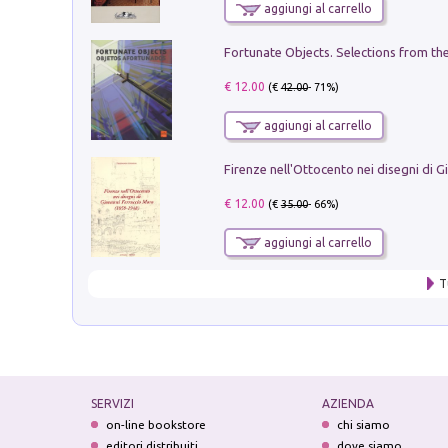
aggiungi al carrello
€ 12.00
(€
42.00
- 71%)
aggiungi al carrello
€ 12.00
(€
35.00
- 66%)
aggiungi al carrello
T
SERVIZI
AZIENDA
on-line bookstore
chi siamo
editori distribuiti
dove siamo