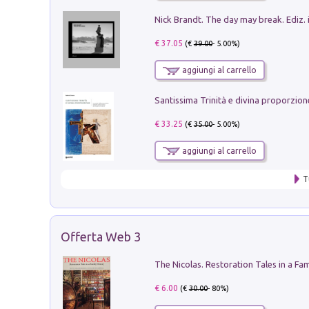
Nick Brandt. The day may break. Ediz. i
€ 37.05
(€
39.00
- 5.00%)
aggiungi al carrello
€ 33.25
(€
35.00
- 5.00%)
aggiungi al carrello
T
Offerta Web 3
€ 6.00
(€
30.00
- 80%)