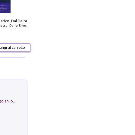
777 Alto Adriatico. Dal Delta del Po a Capo Promontore. Con QR Code
io Silvestro; Marco Sbrizzi
ngi al carrello
La Porta Filosofica di Claudio Parmiggiani per il Sacro Eremo di Camaldoli