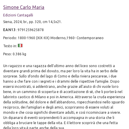
Simone Carlo Maria
Edizioni Cantagalli
Siena, 2024; br., pp. 320, cm 14,5x21.
EAN13
:
9791259625878
Periodo: 1800-1960 (XIX-XX) Moderno,1960- Contemporaneo
Testo in:
Peso: 0.386 kg
Un ragazzo e una ragazza dell'ultimo anno del liceo sono costretti a
diventare grandi prima del dovuto, ma per loro la vita ha in serbo delle
sorprese. Sullo sfondo del lago di Como e della riviera pescarese, i due
hanno a che fare con i segreti e i drammi delle rispettive famiglie. Dopo
essersi incontrati, si addentrano, anche grazie all'aiuto di chi vuole loro
bene, in un cammino di scoperta e di accettazione di sé, che li porterà nel
labirinto caotico di Milano e poi in America. Attraverso la cruda esperienza
della solitudine, del dolore e dell'abbandono, rispecchiandosi nello sguardo
reciproco, dei famigliari e degli amici, scopriranno di essere voluti al
mondo e che cosa significhi diventare adulti, e così ricominciare a vivere.
Un dipanarsi di eventi sorprendenti li accompagna in una storia che li
obbliga a bruciare le tappe della vita. E il lettore scoprirà che una fetta
della loro vita è parte anche della sua.