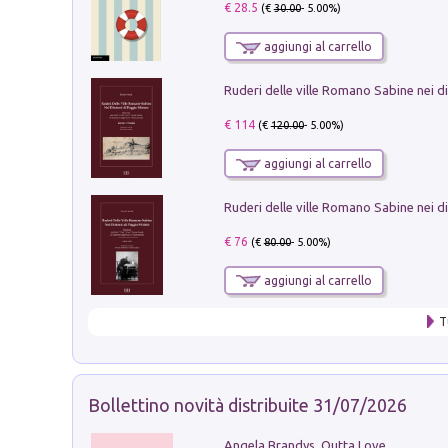
€ 28.5
(€
30.00
- 5.00%)
aggiungi al carrello
€ 114
(€
120.00
- 5.00%)
aggiungi al carrello
€ 76
(€
80.00
- 5.00%)
aggiungi al carrello
T
Bollettino novità distribuite 31/07/2026
Angela Brandys. Outta Love