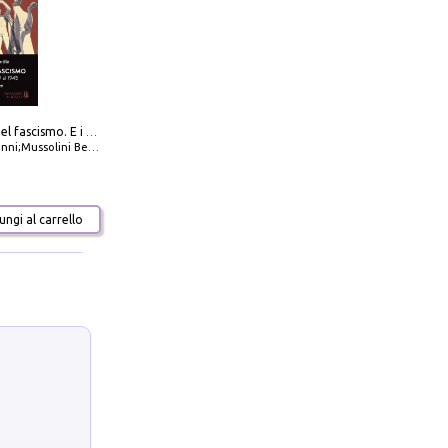
La dottrina del fascismo. E i documenti ufficiali dal 1919 al 1945
ni;Mussolini Benito
ngi al carrello