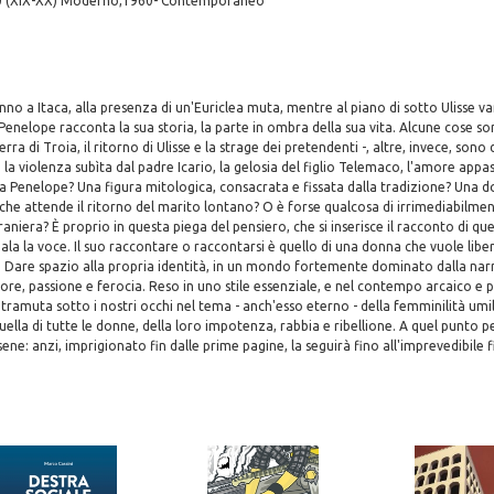
0 (XIX-XX) Moderno,1960- Contemporaneo
nno a Itaca, alla presenza di un'Euriclea muta, mentre al piano di sotto Ulisse v
 Penelope racconta la sua storia, la parte in ombra della sua vita. Alcune cose so
uerra di Troia, il ritorno di Ulisse e la strage dei pretendenti -, altre, invece, sono
: la violenza subìta dal padre Icario, la gelosia del figlio Telemaco, l'amore app
ora Penelope? Una figura mitologica, consacrata e fissata dalla tradizione? Una 
 che attende il ritorno del marito lontano? O è forse qualcosa di irrimediabilmen
aniera? È proprio in questa piega del pensiero, che si inserisce il racconto di qu
gala la voce. Il suo raccontare o raccontarsi è quello di una donna che vuole libe
. Dare spazio alla propria identità, in un mondo fortemente dominato dalla nar
rore, passione e ferocia. Reso in uno stile essenziale, e nel contempo arcaico e p
 tramuta sotto i nostri occhi nel tema - anch'esso eterno - della femminilità umili
ella di tutte le donne, della loro impotenza, rabbia e ribellione. A quel punto per
ene: anzi, imprigionato fin dalle prime pagine, la seguirà fino all'imprevedibile f