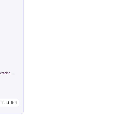
La comparsa. Perché il partito democratico non è mai nato
Tutti i libri