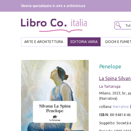
libreria specializzata in arte e architettura
ARTE E ARCHITETTURA
EDITORIA VARIA
GIOCHI E FUME
Penelope
La Spina Silva
La Tartaruga
Milano, 2023; br., 
(Narrativa).
collana:
Narrativa
ISBN
:
88-94814-46
Soggetto: Società e