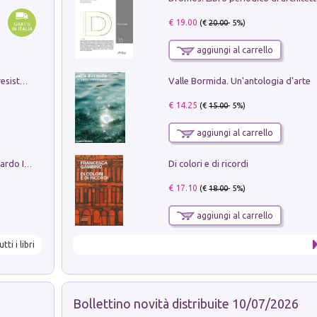
€ 19.00
(€
20.00
- 5%)
aggiungi al carrello
Valle Bormida. Un'antologia d'arte
Memorial Santa Giulia. Sculture per la resistenza Monchio di Palagano
€ 14.25
(€
15.00
- 5%)
aggiungi al carrello
Di colori e di ricordi
Sofiana. In Sicilia centro-meridionale (tardo III-metà IX secolo d.C.): dall'agro-town tardo-imperiale al villaggio medio-bizantino. Nuova ediz.
€ 17.10
(€
18.00
- 5%)
aggiungi al carrello
utti i libri
Bollettino novità distribuite 10/07/2026