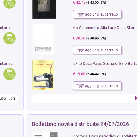
€ 42.75
(€
45.00
- 5%)
aggiungi al carrello
Ruderi delle ville Romano Sabine nei dintorni di Poggio Mirteto. Illustrati dal dott.re prof.re cav.re Ercole Nardi regio ispettore degli scavi e monumenti. Anno 1885. Tavole e studio. Con 25 tavole fuori testo in cartella editoriale
€ 28.50
(€
30.00
- 5%)
aggiungi al carrello
Ruderi delle ville Romano Sabine nei dintorni di Poggio Mirteto. Illustrati dal dott.re prof.re cav.re Ercole Nardi regio ispettore degli scavi e monumenti. Anno 1885
€ 19.00
(€
20.00
- 5%)
aggiungi al carrello
utti i libri
Bollettino novità distribuite 24/07/2026