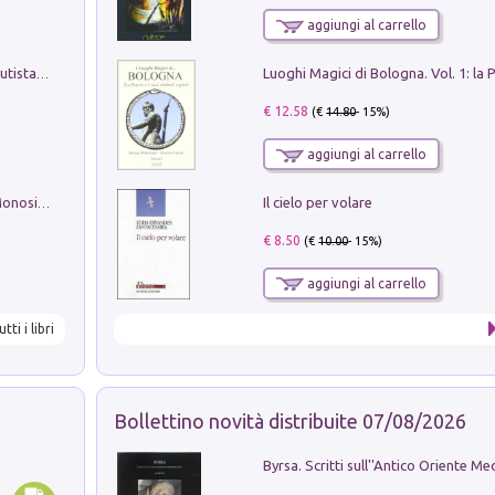
aggiungi al carrello
Pietro Bellotti Detto Canaletty. Un Vedutista Veneziano nella Francia dell'Ancien Régime
€ 12.58
(€
14.80
- 15%)
aggiungi al carrello
Il cielo per volare
La seduzione del gusto con Pipero & Monosilio
€ 8.50
(€
10.00
- 15%)
aggiungi al carrello
utti i libri
Bollettino novità distribuite 07/08/2026