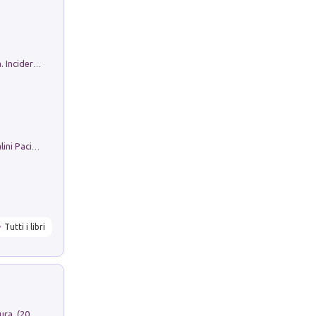
Ho Camminato Alla Luce Della Storia. Incidere per Pasolini. Quaderni di Incisione Contemporanea n 30
Il Filo Della Pace. Storia di Ezio Bartalini Pacifista
Tutti i libri
Dromos. Libro periodico di architettura. (2026). Vol. 15: Post-model