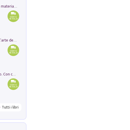
L'orientalizzante a Capua. Contesti e materiali dagli scavi di Werner Johannowsky nella necropoli di Fornaci. Nuova ediz.
Ricerche dei dottorandi in storia dell'arte della Sapienza
I monumenti funerari del Lazio antico. Con cartella con tavole
Tutti i libri