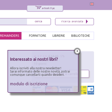
articoli: 0 pz.
REMAINDERS
FORNITORE
LIBRERIE
BIBLIOTECHE
x
€ 17.10
€ 18.00
-5%
Interessato ai nostri libri?
10 giorni
Allora iscriviti alla nostra newsletter!
Sarai informato delle nostre novità, potrai
aggiungi al carrello
comunque cancellarti quando desideri.
modulo di iscrizione