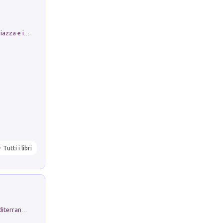
Luoghi Magici di Bologna. Vol. 1: la Piazza e i Suoi Simboli Segreti
Tutti i libri
Byrsa. Scritti sull''Antico Oriente Mediterraneo. 45-46/2024