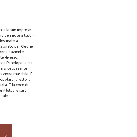
anta le sue imprese
no ben note a tutti -
 destinate a
assionato per Cleone
donna paziente,
te diverso,
esta Penelope, a cui
rarsi del pesante
razione maschile. È
opolare, presto il
ata. E la voce di
 il lettore sarà
inale.