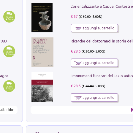
€ 57
(€
60.00
- 5.00%)
aggiungi al carrello
1983
€ 28.5
(€
30.00
- 5.00%)
aggiungi al carrello
Pastori. Sguardi contemporanei tra il Lagorai e la pianura. Ediz. illustrata
€ 28.5
(€
30.00
- 5.00%)
aggiungi al carrello
utti i libri