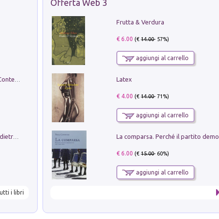
Offerta Web 3
Frutta & Verdura
€ 6.00
(€
14.00
- 57%)
aggiungi al carrello
Latex
in alto! Livello A1. Con CD-Audio. Con Contenuto digitale per accesso on line
€ 4.00
(€
14.00
- 71%)
aggiungi al carrello
Conte e Mattarella. Sul palcoscenico e dietro le quinte del Quirinale. Un racconto sulle istituzioni
€ 6.00
(€
15.00
- 60%)
aggiungi al carrello
utti i libri