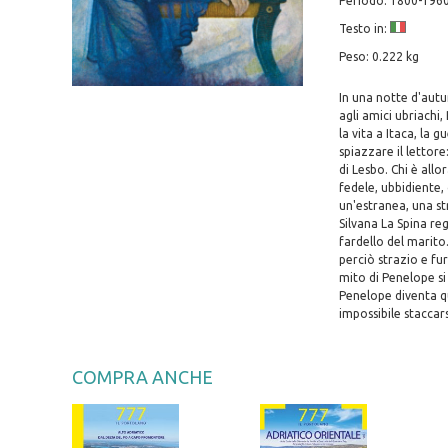
Periodo: 1800-196
Testo in:
Peso: 0.222 kg
In una notte d'autu
agli amici ubriachi,
la vita a Itaca, la g
spiazzare il lettore
di Lesbo. Chi è all
fedele, ubbidiente,
un'estranea, una str
Silvana La Spina re
fardello del marito
perciò strazio e fu
mito di Penelope si
Penelope diventa qu
impossibile staccars
COMPRA ANCHE