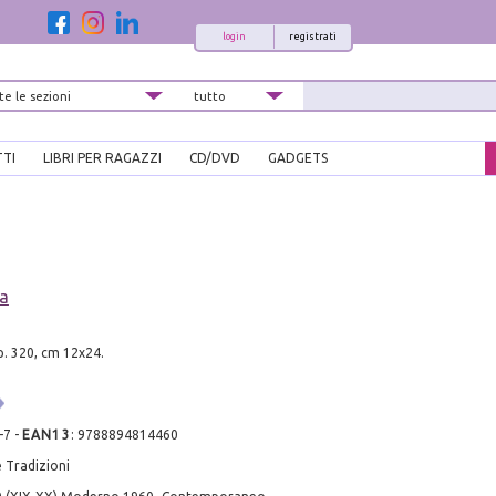
login
registrati
TTI
LIBRI PER RAGAZZI
CD/DVD
GADGETS
na
pp. 320, cm 12x24.
-7
-
EAN13
:
9788894814460
 Tradizioni