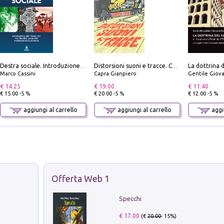
Destra sociale. Introduzione alla «terza via», tra identità, comunità e alternativa al sistema
Distorsioni suoni e tracce. Columns, storie e playlist dalla scena hardcore punk italiana degli anni '90
Marco Cassini
Capra Gianpiero
Gentile Giovan
€ 14.25
€ 19.00
€ 11.40
€ 15.00 -5 %
€ 20.00 -5 %
€ 12.00 -5 %
aggiungi al carrello
aggiungi al carrello
aggiu
Offerta Web 1
Specchi
€ 17.00
(€
20.00
- 15%)