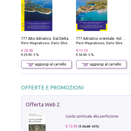
777 Alto Adriatico. Dal Delta del Po a Capo Promontore. Con QR Code
777 Adriatico orientale. Vol. 1: Istria, Costa della Dalmazia da Smrika a Zara, Isole del Quarnaro, Pag, Arcipelaghi di Zara, Sibenico e Incoronate
Piero Magnabosco; Dario Silvestro; Marco Sbrizzi
Piero Magnabosco; Dario Silvestro; Marco Sbrizzi
€ 28.40
€ 51.30
€ 29.90 -5 %
€ 54.00 -5 %
aggiungi al carrello
aggiungi al carrello
OFFERTE E PROMOZIONI
Offerta Web 2
Guida spirituale alla perfezione
€ 12.00
(€
35.00
- 66%)