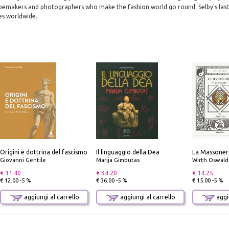
hoemakers and photographers who make the fashion world go round. Selby's las
es worldwide.
Origini e dottrina del fascismo
Il linguaggio della Dea
Giovanni Gentile
Marija Gimbutas
Wirth Oswald
€ 11.40
€ 34.20
€ 14.25
€ 12.00 -5 %
€ 36.00 -5 %
€ 15.00 -5 %
aggiungi al carrello
aggiungi al carrello
aggiu