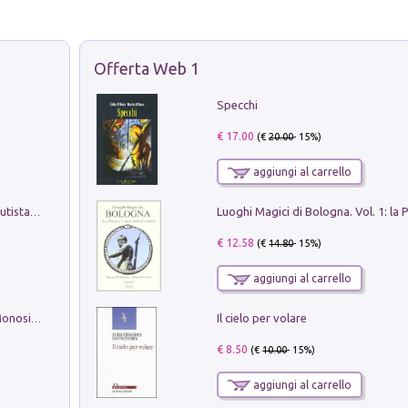
Offerta Web 1
Specchi
€ 17.00
(€
20.00
- 15%)
aggiungi al carrello
Pietro Bellotti Detto Canaletty. Un Vedutista Veneziano nella Francia dell'Ancien Régime
€ 12.58
(€
14.80
- 15%)
aggiungi al carrello
Il cielo per volare
La seduzione del gusto con Pipero & Monosilio
€ 8.50
(€
10.00
- 15%)
aggiungi al carrello