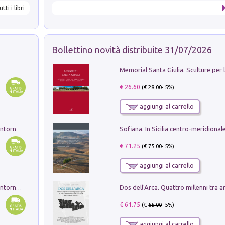
utti i libri
Bollettino novità distribuite 31/07/2026
€ 26.60
(€
28.00
- 5%)
aggiungi al carrello
Ruderi delle ville Romano Sabine nei dintorni di Poggio Mirteto. Illustrati dal dott.re prof.re cav.re Ercole Nardi regio ispettore degli scavi e monumenti. Anno 1885. Tavole e studio. Con 25 tavole fuori testo in cartella editoriale
€ 71.25
(€
75.00
- 5%)
aggiungi al carrello
Ruderi delle ville Romano Sabine nei dintorni di Poggio Mirteto. Illustrati dal dott.re prof.re cav.re Ercole Nardi regio ispettore degli scavi e monumenti. Anno 1885
€ 61.75
(€
65.00
- 5%)
aggiungi al carrello