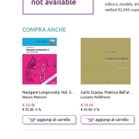
editors, models, s
netted 95,000 copi
COMPRA ANCHE
Navigare Lungocosta. Vol. 5: Corsica e Sardegna
Carlo Scarpa. Poetica dell'arredo. Tavoli e sedie-Poetics of furniture. Tables and chairs. Ediz. bilingue
Mauro Mancini
Luciano Pollifrone
€ 30.40
€ 19.00
€ 32.00 -5 %
€ 20.00 -5 %
aggiungi al carrello
aggiungi al carrello