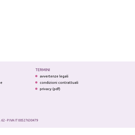
TERMINI
avvertenze legali
ne
condizioni contrattuali
privacy (pdf)
.62 - P.IVA IT 00527630479