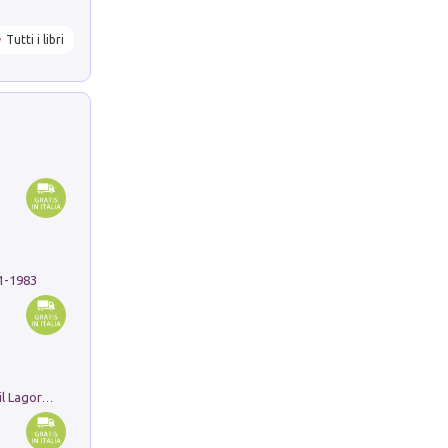
Tutti i libri
91-1983
Pastori. Sguardi contemporanei tra il Lagorai e la pianura. Ediz. illustrata