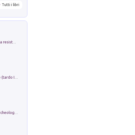
Tutti i libri
Memorial Santa Giulia. Sculture per la resistenza Monchio di Palagano
Sofiana. In Sicilia centro-meridionale (tardo III-metà IX secolo d.C.): dall'agro-town tardo-imperiale al villaggio medio-bizantino. Nuova ediz.
Dos dell'Arca. Quattro millenni tra archeologia e arte rupestre in Valle Camonica (Sito UNESCO n. 94). Scavi e ricerche 2016/2023