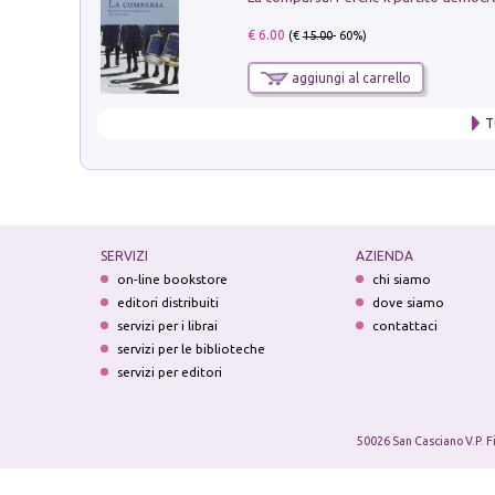
€ 6.00
(€
15.00
- 60%)
aggiungi al carrello
T
SERVIZI
AZIENDA
on-line bookstore
chi siamo
editori distribuiti
dove siamo
servizi per i librai
contattaci
servizi per le biblioteche
servizi per editori
50026 San Casciano V.P. F