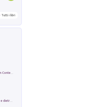
Tutti i libri
in alto! Livello A1. Con CD-Audio. Con Contenuto digitale per accesso on line
Conte e Mattarella. Sul palcoscenico e dietro le quinte del Quirinale. Un racconto sulle istituzioni