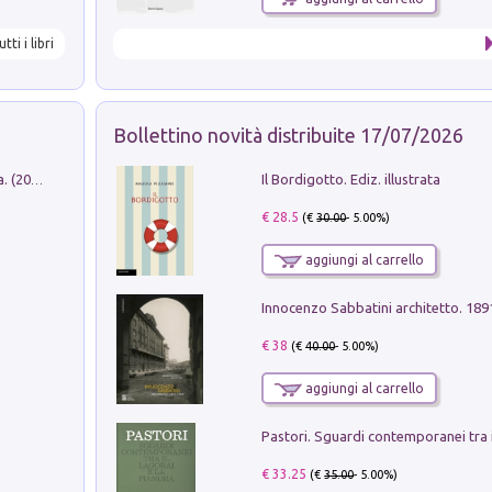
utti i libri
Bollettino novità distribuite 17/07/2026
Il Bordigotto. Ediz. illustrata
Dromos. Libro periodico di architettura. (2026). Vol. 15: Post-model
€ 28.5
(€
30.00
- 5.00%)
aggiungi al carrello
Innocenzo Sabbatini architetto. 18
€ 38
(€
40.00
- 5.00%)
aggiungi al carrello
€ 33.25
(€
35.00
- 5.00%)