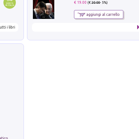
€ 19.00
(€
20.00
- 5%)
aggiungi al carrello
utti i libri
La comparsa. Perché il partito democratico non è mai nato