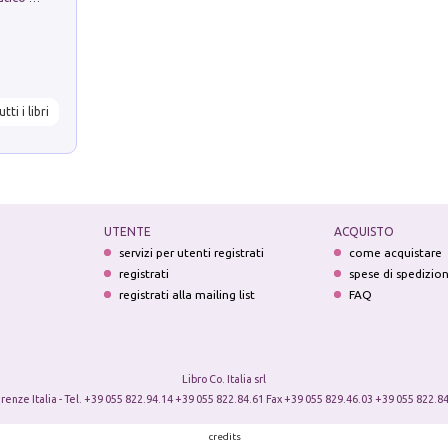
utti i libri
UTENTE
ACQUISTO
servizi per utenti registrati
come acquistare
registrati
spese di spedizio
registrati alla mailing list
FAQ
Libro Co. Italia srl
irenze Italia - Tel. +39 055 822.94.14 +39 055 822.84.61 Fax +39 055 829.46.03 +39 055 822.84
credits