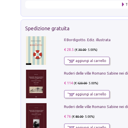
T
Spedizione gratuita
Il Bordigotto. Ediz. illustrata
€ 28.5
(€
30.00
- 5.00%)
aggiungi al carrello
€ 114
(€
120.00
- 5.00%)
aggiungi al carrello
€ 76
(€
80.00
- 5.00%)
aggiungi al carrello