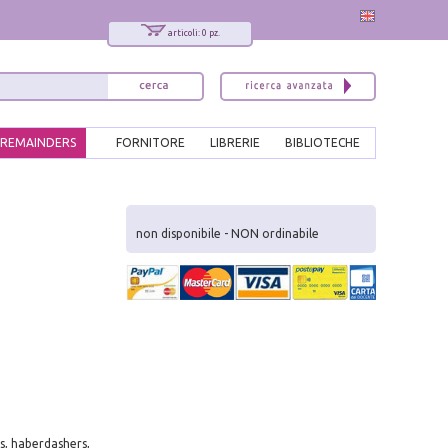
articoli: 0 pz.
REMAINDERS
FORNITORE
LIBRERIE
BIBLIOTECHE
x
Interessato ai nostri libri?
non disponibile - NON ordinabile
Allora iscriviti alla nostra newsletter!
Sarai informato delle nostre novità, potrai
comunque cancellarti quando desideri.
modulo di iscrizione
ts, haberdashers,