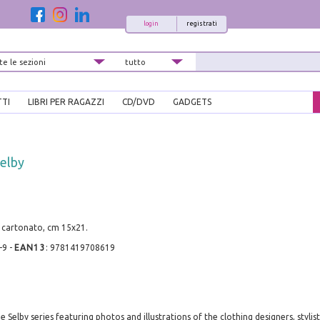
login
registrati
TTI
LIBRI PER RAGAZZI
CD/DVD
GADGETS
Selby
 cartonato, cm 15x21.
-9
-
EAN13
:
9781419708619
e Selby series featuring photos and illustrations of the clothing designers, stylis