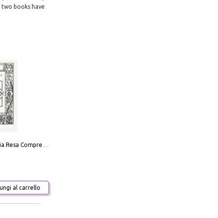
t two books have
La Massoneria Resa Comprensibile ai Suoi Adepti. Vol. 3: il Maestro.
ngi al carrello