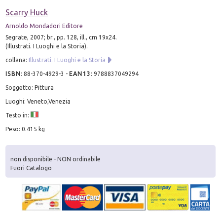
Scarry Huck
Arnoldo Mondadori Editore
Segrate, 2007; br., pp. 128, ill., cm 19x24.
(Illustrati. I Luoghi e la Storia).
collana:
Illustrati. I Luoghi e la Storia
ISBN
:
88-370-4929-3
-
EAN13
:
9788837049294
Soggetto: Pittura
Luoghi: Veneto,Venezia
Testo in:
Peso: 0.415 kg
non disponibile - NON ordinabile
Fuori Catalogo