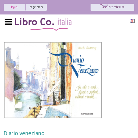
login
registrati
articoli: 0 pz.
Diario veneziano