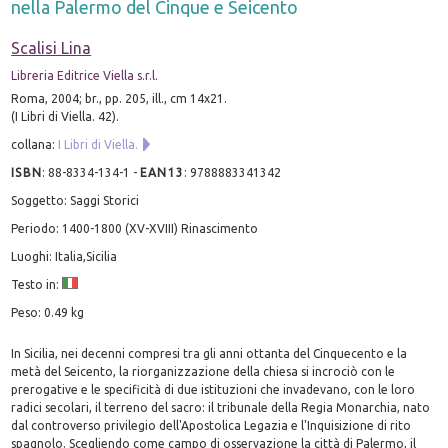
nella Palermo del Cinque e Seicento
Scalisi Lina
Libreria Editrice Viella s.r.l.
Roma, 2004; br., pp. 205, ill., cm 14x21.
(I Libri di Viella. 42).
collana:
I Libri di Viella.
ISBN
:
88-8334-134-1
-
EAN13
:
9788883341342
Soggetto: Saggi Storici
Periodo: 1400-1800 (XV-XVIII) Rinascimento
Luoghi: Italia,Sicilia
Testo in:
Peso: 0.49 kg
In Sicilia, nei decenni compresi tra gli anni ottanta del Cinquecento e la
metà del Seicento, la riorganizzazione della chiesa si incrociò con le
prerogative e le specificità di due istituzioni che invadevano, con le loro
radici secolari, il terreno del sacro: il tribunale della Regia Monarchia, nato
dal controverso privilegio dell'Apostolica Legazia e l'Inquisizione di rito
spagnolo. Scegliendo come campo di osservazione la città di Palermo, il