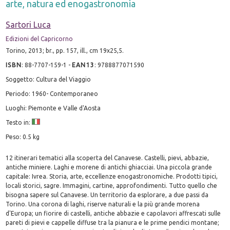
arte, natura ed enogastronomia
Sartori Luca
Edizioni del Capricorno
Torino, 2013; br., pp. 157, ill., cm 19x25,5.
ISBN
:
88-7707-159-1
-
EAN13
:
9788877071590
Soggetto: Cultura del Viaggio
Periodo: 1960- Contemporaneo
Luoghi: Piemonte e Valle d'Aosta
Testo in:
Peso: 0.5 kg
12 itinerari tematici alla scoperta del Canavese. Castelli, pievi, abbazie,
antiche miniere. Laghi e morene di antichi ghiacciai. Una piccola grande
capitale: Ivrea. Storia, arte, eccellenze enogastronomiche. Prodotti tipici,
locali storici, sagre. Immagini, cartine, approfondimenti. Tutto quello che
bisogna sapere sul Canavese. Un territorio da esplorare, a due passi da
Torino. Una corona di laghi, riserve naturali e la più grande morena
d'Europa; un fiorire di castelli, antiche abbazie e capolavori affrescati sulle
pareti di pievi e cappelle diffuse tra la pianura e le prime pendici montane;