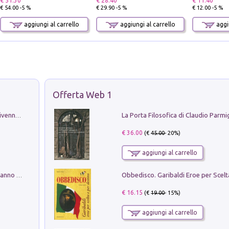
€ 51.30
€ 28.40
€ 11.40
€ 54.00 -5 %
€ 29.90 -5 %
€ 12.00 -5 %
aggiungi al carrello
aggiungi al carrello
aggiu
Offerta Web 1
Get the led out. Come i Led Zeppelin divennero la più grande band del mondo
€ 36.00
(€
45.00
- 20%)
aggiungi al carrello
Con questa faccia qui. Le canzoni che hanno fatto la storia di Ligabue
€ 16.15
(€
19.00
- 15%)
aggiungi al carrello