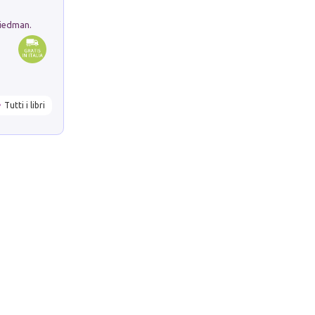
riedman.
Tutti i libri