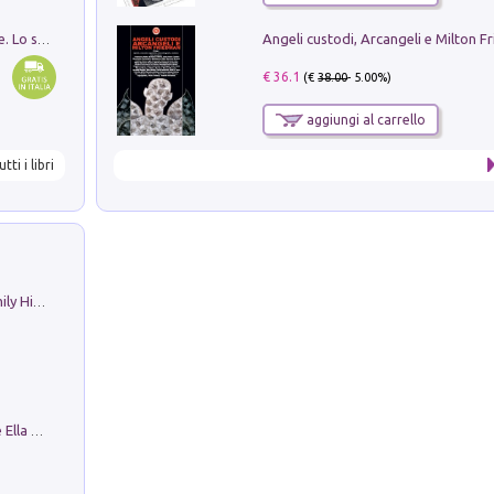
Angeli custodi, Arcangeli e Milton F
Santissima Trinità e divina proporzione. Lo studio della proporzione nell'arte come ricerca del mistero trinitario
€ 36.1
(€
38.00
- 5.00%)
aggiungi al carrello
utti i libri
The Nicolas. Restoration Tales in a Family History
Fortunate Objects. Selections from the Ella Fontanals-Cisneros Collection. Objetos Afortunados. Selección de la Colección Ella Fontanals-Cisneros