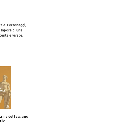
cale. Personaggi,
l sapore di una
ttenta e vivace,
trina del fascismo
tile