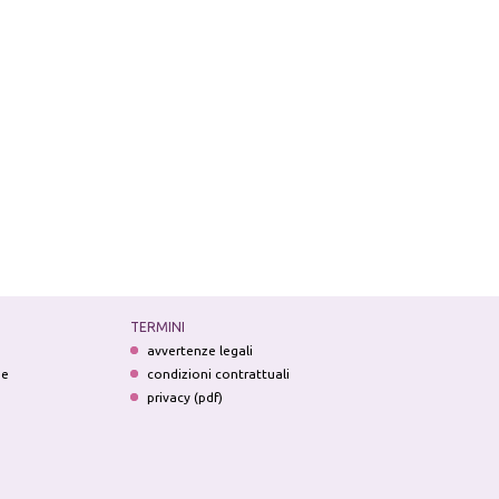
TERMINI
avvertenze legali
ne
condizioni contrattuali
privacy (pdf)