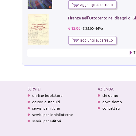
aggiungi al carrello
€ 12.00
(€
35.00
- 66%)
aggiungi al carrello
T
SERVIZI
AZIENDA
on-line bookstore
chi siamo
editori distribuiti
dove siamo
servizi per i librai
contattaci
servizi per le biblioteche
servizi per editori