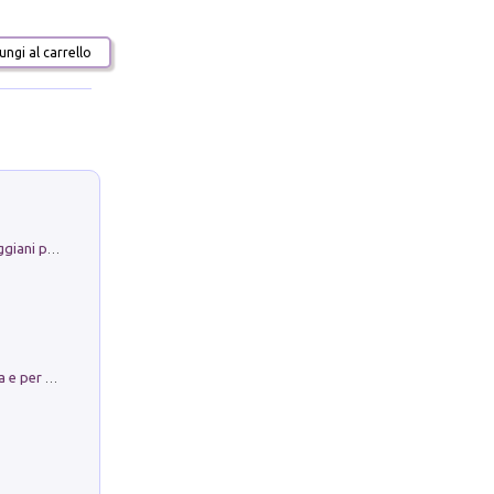
ngi al carrello
La Porta Filosofica di Claudio Parmiggiani per il Sacro Eremo di Camaldoli
Obbedisco. Garibaldi Eroe per Scelta e per Destino