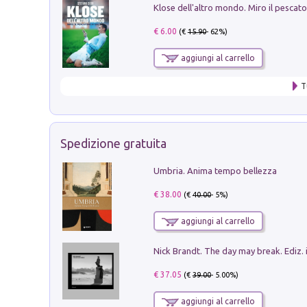
€ 6.00
(€
15.90
- 62%)
aggiungi al carrello
T
Spedizione gratuita
Umbria. Anima tempo bellezza
€ 38.00
(€
40.00
- 5%)
aggiungi al carrello
Nick Brandt. The day may break. Ediz. i
€ 37.05
(€
39.00
- 5.00%)
aggiungi al carrello