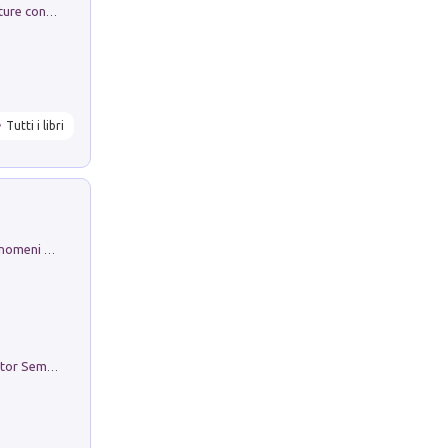
Arie per Carlo Broschi Farinelli. Partiture con riduzione per clavicembalo (o pianoforte). Seconda serie. Vol. 5
Tutti i libri
Luci e colori del cielo. Manuale sui fenomeni ottici che si verificano in atmosfera, nella scienza e nella storia: come osservarli e fotografarli
Genio ed epidemia. La storia del dottor Semmelweis, il Salvatore delle Madri