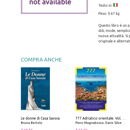
Testo in:
Peso: 0.67 kg
Questo libro è un p
stili, mode, semplic
nuova attualità. Si 
originale e alternat
COMPRA ANCHE
Le donne di Casa Savoia
777 Adriatico orientale. Vol. 2: Costa della Dalmazia da Zara a Molunat, Isole della Dalmazia Meridionale e Montenegro
Bruna Bertolo
Piero Magnabosco; Dario Silvestro; Marco Sbrizzi