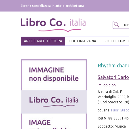
libreria specializzata in arte e architettura
ARTE E ARCHITETTURA
EDITORIA VARIA
GIOCHI E FUME
Rhythm change
Salvatori Dario
Philobiblon
A cura di Colt F.
Ventimiglia, 2009; b
(Fuori Steccato. 20)
collana:
Fuori Stec
ISBN
:
88-88591-46
Soggetto: Musica