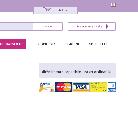
articoli: 0 pz.
REMAINDERS
FORNITORE
LIBRERIE
BIBLIOTECHE
x
Interessato ai nostri libri?
difficilmente reperibile - NON ordinabile
Allora iscriviti alla nostra newsletter!
Sarai informato delle nostre novità, potrai
comunque cancellarti quando desideri.
modulo di iscrizione