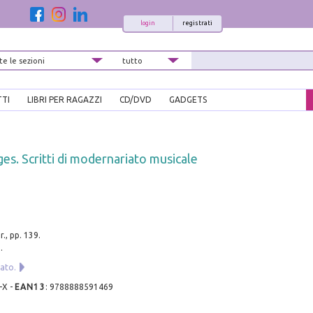
login
registrati
TTI
LIBRI PER RAGAZZI
CD/DVD
GADGETS
s. Scritti di modernariato musicale
r., pp. 139.
.
cato.
-X
-
EAN13
:
9788888591469