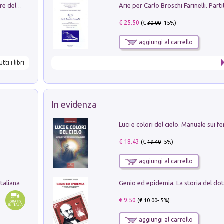
Klose dell'altro mondo. Miro il pescatore del goal
€ 25.50
(€
30.00
- 15%)
aggiungi al carrello
utti i libri
In evidenza
€ 18.43
(€
19.40
- 5%)
aggiungi al carrello
taliana
€ 9.50
(€
10.00
- 5%)
aggiungi al carrello