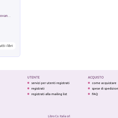
Firenze nell'Ottocento nei disegni di Giovanni Ferruccio Moro (1859­1948)
utti i libri
UTENTE
ACQUISTO
servizi per utenti registrati
come acquistare
registrati
spese di spedizio
registrati alla mailing list
FAQ
Libro Co. Italia srl