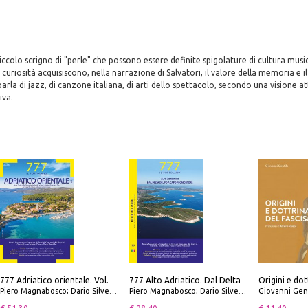
iccolo scrigno di "perle" che possono essere definite spigolature di cultura musi
i curiosità acquisiscono, nella narrazione di Salvatori, il valore della memoria e i
parla di jazz, di canzone italiana, di arti dello spettacolo, secondo una visione a
iva.
Origini e dot
777 Adriatico orientale. Vol. 1: Istria, Costa della Dalmazia da Smrika a Zara, Isole del Quarnaro, Pag, Arcipelaghi di Zara, Sibenico e Incoronate
777 Alto Adriatico. Dal Delta del Po a Capo Promontore. Con QR Code
Piero Magnabosco; Dario Silvestro; Marco Sbrizzi
Piero Magnabosco; Dario Silvestro; Marco Sbrizzi
Giovanni Gen