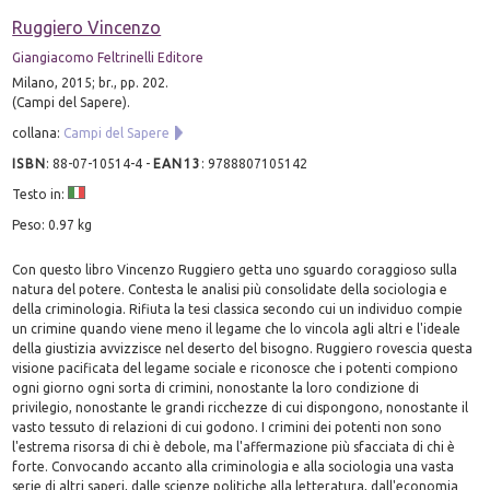
Ruggiero Vincenzo
Giangiacomo Feltrinelli Editore
Milano, 2015; br., pp. 202.
(Campi del Sapere).
collana:
Campi del Sapere
ISBN
:
88-07-10514-4
-
EAN13
:
9788807105142
Testo in:
Peso: 0.97 kg
Con questo libro Vincenzo Ruggiero getta uno sguardo coraggioso sulla
natura del potere. Contesta le analisi più consolidate della sociologia e
della criminologia. Rifiuta la tesi classica secondo cui un individuo compie
un crimine quando viene meno il legame che lo vincola agli altri e l'ideale
della giustizia avvizzisce nel deserto del bisogno. Ruggiero rovescia questa
visione pacificata del legame sociale e riconosce che i potenti compiono
ogni giorno ogni sorta di crimini, nonostante la loro condizione di
privilegio, nonostante le grandi ricchezze di cui dispongono, nonostante il
vasto tessuto di relazioni di cui godono. I crimini dei potenti non sono
l'estrema risorsa di chi è debole, ma l'affermazione più sfacciata di chi è
forte. Convocando accanto alla criminologia e alla sociologia una vasta
serie di altri saperi, dalle scienze politiche alla letteratura, dall'economia