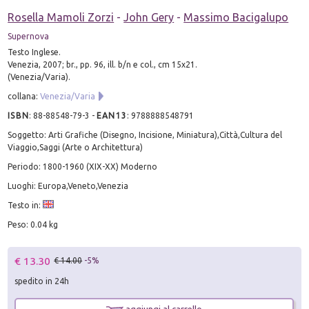
Rosella Mamoli Zorzi
-
John Gery
-
Massimo Bacigalupo
Supernova
Testo Inglese.
Venezia, 2007; br., pp. 96, ill. b/n e col., cm 15x21.
(Venezia/Varia).
collana:
Venezia/Varia
ISBN
:
88-88548-79-3
-
EAN13
:
9788888548791
Soggetto: Arti Grafiche (Disegno, Incisione, Miniatura),Città,Cultura del
Viaggio,Saggi (Arte o Architettura)
Periodo: 1800-1960 (XIX-XX) Moderno
Luoghi: Europa,Veneto,Venezia
Testo in:
Peso: 0.04 kg
€ 13.30
€ 14.00
-5%
spedito in 24h