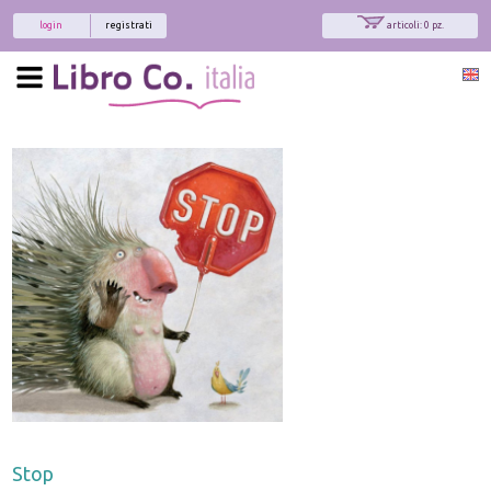
login
registrati
articoli: 0 pz.
Stop