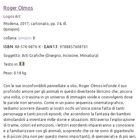
Roger Olmos
Logos Art
Modena, 2017; cartonato, pp. 34, ill.
(Ipinipini).
collana:
Ipinipini
ISBN
:
88-576-0876-X
-
EAN13
:
9788857608761
Soggetto: Arti Grafiche (Disegno, Incisione, Miniatura)
Testo in:
Peso: 0.18 kg
Con le sue inconfondibili pennellate a olio, Roger Olmos infonde il suo
profondo amore per gli animali in questo divertente libricino che, ancora
una volta, ci trascina in un universo di immagini vivide e coinvolgenti dove
le parole non servono. Come in un piano sequenza cinematografico,
vediamo scorrere davanti ai nostri occhi un'unica scena fatta di tanti
personaggi e tanti piccoli episodi, che accendono la fantasia dei bambini
stimolandoli a inventare mille storie e situazioni. Attraverso l'esplorazione
di trame, colori ed emozioni, i lettori esordienti impareranno a conoscere
e a familiarizzare con gli animali, scoprendo che ce ne sono di giganteschi
e di piccini (ma non per questo meno importanti), di spensierati e di più seri,