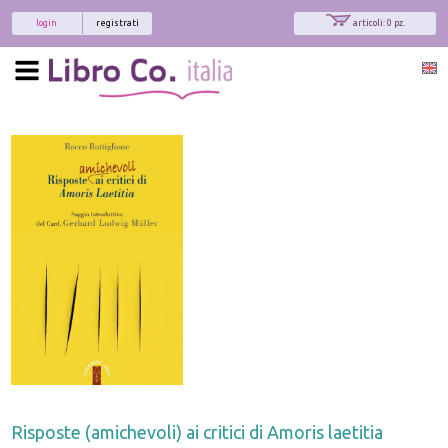
login
registrati
articoli: 0 pz.
Risposte (amichevoli) ai critici di Amoris laetitia