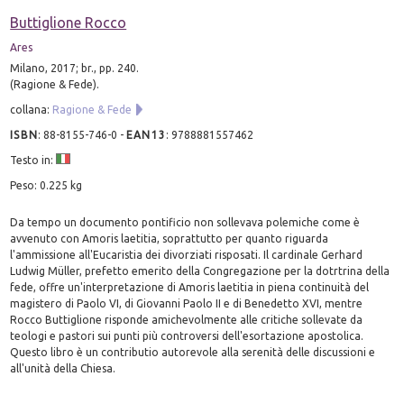
Buttiglione Rocco
Ares
Milano, 2017; br., pp. 240.
(Ragione & Fede).
collana:
Ragione & Fede
ISBN
:
88-8155-746-0
-
EAN13
:
9788881557462
Testo in:
Peso: 0.225 kg
Da tempo un documento pontificio non sollevava polemiche come è
avvenuto con Amoris laetitia, soprattutto per quanto riguarda
l'ammissione all'Eucaristia dei divorziati risposati. Il cardinale Gerhard
Ludwig Müller, prefetto emerito della Congregazione per la dotrtrina della
fede, offre un'interpretazione di Amoris laetitia in piena continuità del
magistero di Paolo VI, di Giovanni Paolo II e di Benedetto XVI, mentre
Rocco Buttiglione risponde amichevolmente alle critiche sollevate da
teologi e pastori sui punti più controversi dell'esortazione apostolica.
Questo libro è un contributio autorevole alla serenità delle discussioni e
all'unità della Chiesa.