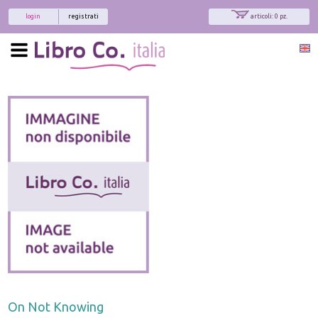
login
registrati
articoli: 0 pz.
On Not Knowing