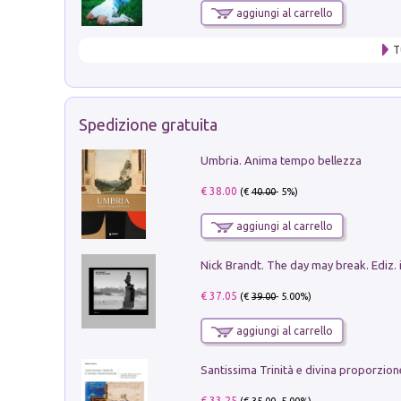
aggiungi al carrello
T
Spedizione gratuita
Umbria. Anima tempo bellezza
€ 38.00
(€
40.00
- 5%)
aggiungi al carrello
Nick Brandt. The day may break. Ediz. i
€ 37.05
(€
39.00
- 5.00%)
aggiungi al carrello
€ 33.25
(€
35.00
- 5.00%)