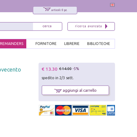
articoli: 0 pz.
REMAINDERS
FORNITORE
LIBRERIE
BIBLIOTECHE
x
€ 13.30
Novecento
€ 14.00
-5%
Interessato ai nostri libri?
spedito in 2/3 sett.
Allora iscriviti alla nostra newsletter!
Sarai informato delle nostre novità, potrai
aggiungi al carrello
comunque cancellarti quando desideri.
modulo di iscrizione