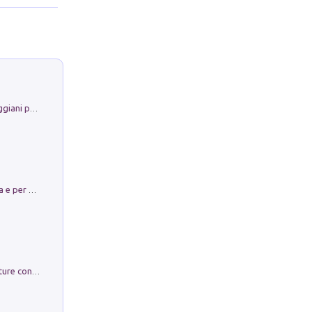
La Porta Filosofica di Claudio Parmiggiani per il Sacro Eremo di Camaldoli
Obbedisco. Garibaldi Eroe per Scelta e per Destino
Arie per Carlo Broschi Farinelli. Partiture con riduzione per clavicembalo (o pianoforte). Seconda serie. Vol. 5