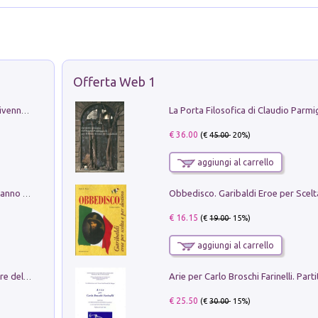
Offerta Web 1
Get the led out. Come i Led Zeppelin divennero la più grande band del mondo
€ 36.00
(€
45.00
- 20%)
aggiungi al carrello
Con questa faccia qui. Le canzoni che hanno fatto la storia di Ligabue
€ 16.15
(€
19.00
- 15%)
aggiungi al carrello
Klose dell'altro mondo. Miro il pescatore del goal
€ 25.50
(€
30.00
- 15%)