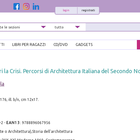
login
registrati
TTI
LIBRI PER RAGAZZI
CD/DVD
GADGETS
i la Crisi. Percorsi di Architettura Italiana del Secondo 
la
. 176, ill. b/n, cm 12x17.
-2
-
EAN13
:
9788896067956
te o Architettura),Storia dell'architettura