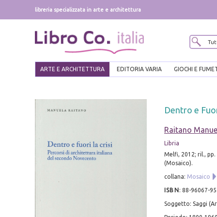
libreria specializzata in arte e architettura
ARTE E ARCHITETTURA
EDITORIA VARIA
GIOCHI E FUME
Dentro e Fuor
Raitano Manue
Libria
Melfi, 2012; ril., pp
(Mosaico).
collana:
Mosaico
ISBN
:
88-96067-95
Soggetto: Saggi (Ar