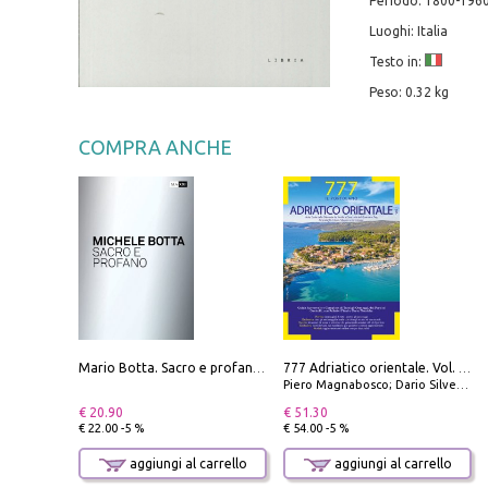
Periodo: 1800-196
Luoghi: Italia
Testo in:
Peso: 0.32 kg
COMPRA ANCHE
Mario Botta. Sacro e profano-Sacred and profane
777 Adriatico orientale. Vol. 1: Istria, Costa della Dalmazia da Smrika a Zara, Isole del Quarnaro, Pag, Arcipelaghi di Zara, Sibenico e Incoronate
Piero Magnabosco; Dario Silvestro; Marco Sbrizzi
€ 20.90
€ 51.30
€ 22.00 -5 %
€ 54.00 -5 %
aggiungi al carrello
aggiungi al carrello