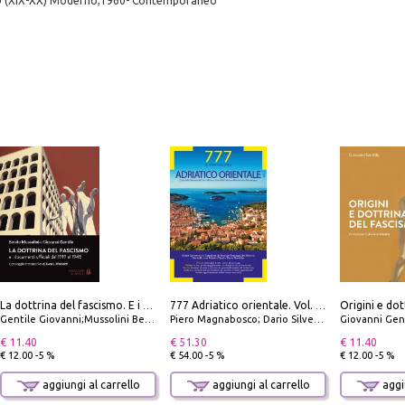
0 (XIX-XX) Moderno,1960- Contemporaneo
Origini e dot
La dottrina del fascismo. E i documenti ufficiali dal 1919 al 1945
777 Adriatico orientale. Vol. 2: Costa della Dalmazia da Zara a Molunat, Isole della Dalmazia Meridionale e Montenegro
Gentile Giovanni;Mussolini Benito
Piero Magnabosco; Dario Silvestro; Marco Sbrizzi
Giovanni Gen
€ 11.40
€ 51.30
€ 11.40
€ 12.00 -5 %
€ 54.00 -5 %
€ 12.00 -5 %
aggiungi al carrello
aggiungi al carrello
aggiu