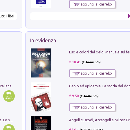
aggiungi al carrello
utti i libri
In evidenza
€ 18.43
(€
19.40
- 5%)
aggiungi al carrello
taliana
€ 9.50
(€
10.00
- 5%)
aggiungi al carrello
Angeli custodi, Arcangeli e Milton F
Santissima Trinità e divina proporzione. Lo studio della proporzione nell'arte come ricerca del mistero trinitario
€ 36.1
(€
38.00
- 5.00%)