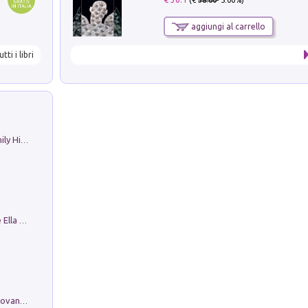
aggiungi al carrello
utti i libri
The Nicolas. Restoration Tales in a Family History
Fortunate Objects. Selections from the Ella Fontanals-Cisneros Collection. Objetos Afortunados. Selección de la Colección Ella Fontanals-Cisneros
Firenze nell'Ottocento nei disegni di Giovanni Ferruccio Moro (1859­1948)