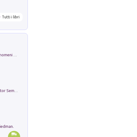
Tutti i libri
Luci e colori del cielo. Manuale sui fenomeni ottici che si verificano in atmosfera, nella scienza e nella storia: come osservarli e fotografarli
Genio ed epidemia. La storia del dottor Semmelweis, il Salvatore delle Madri
riedman.