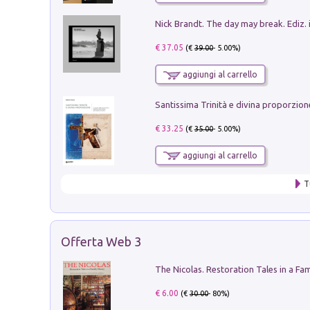
Nick Brandt. The day may break. Ediz. i
€ 37.05
(€
39.00
- 5.00%)
aggiungi al carrello
€ 33.25
(€
35.00
- 5.00%)
aggiungi al carrello
T
Offerta Web 3
€ 6.00
(€
30.00
- 80%)