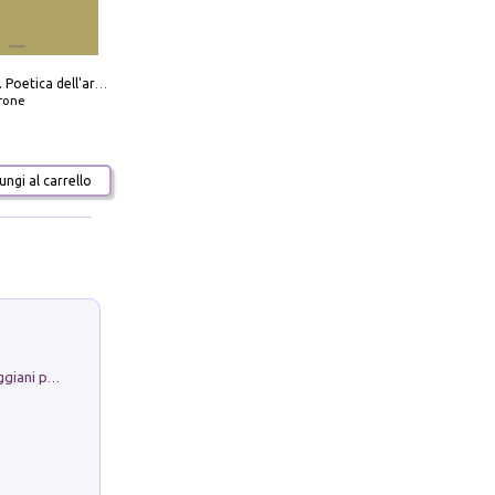
Carlo Scarpa. Poetica dell'arredo. Tavoli e sedie-Poetics of furniture. Tables and chairs. Ediz. bilingue
frone
ngi al carrello
La Porta Filosofica di Claudio Parmiggiani per il Sacro Eremo di Camaldoli