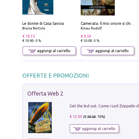
Le donne di Casa Savoia
Camerata. Il mio onore si chiama fedeltà
Bruna Bertolo
Kinau Rudolf
€ 10.35
€ 9.50
€ 10.90 -5 %
€ 10.00 -5 %
aggiungi al carrello
aggiungi al carrello
OFFERTE E PROMOZIONI
Offerta Web 2
€ 12.00
(€
39.50
- 70%)
aggiungi al carrello