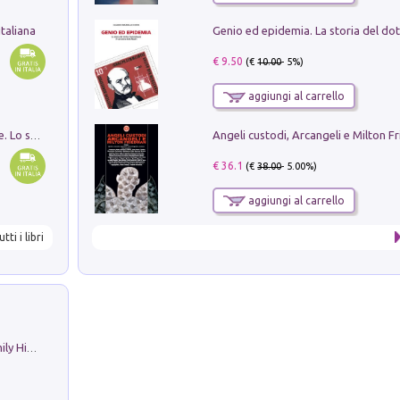
taliana
€ 9.50
(€
10.00
- 5%)
aggiungi al carrello
Angeli custodi, Arcangeli e Milton F
Santissima Trinità e divina proporzione. Lo studio della proporzione nell'arte come ricerca del mistero trinitario
€ 36.1
(€
38.00
- 5.00%)
aggiungi al carrello
utti i libri
The Nicolas. Restoration Tales in a Family History