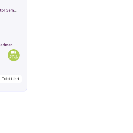
Genio ed epidemia. La storia del dottor Semmelweis, il Salvatore delle Madri
riedman.
Tutti i libri