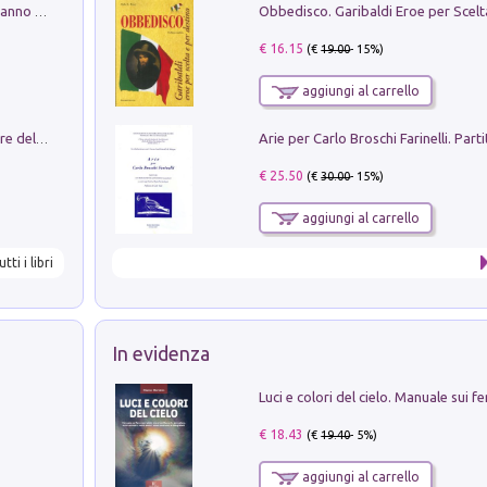
Con questa faccia qui. Le canzoni che hanno fatto la storia di Ligabue
€ 16.15
(€
19.00
- 15%)
aggiungi al carrello
Klose dell'altro mondo. Miro il pescatore del goal
€ 25.50
(€
30.00
- 15%)
aggiungi al carrello
utti i libri
In evidenza
€ 18.43
(€
19.40
- 5%)
aggiungi al carrello