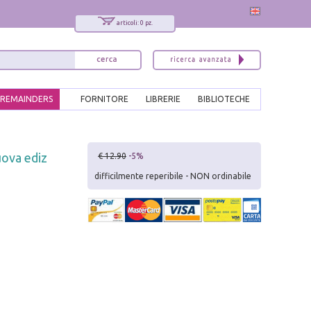
articoli: 0 pz.
REMAINDERS
FORNITORE
LIBRERIE
BIBLIOTECHE
x
uova ediz
€ 12.90
-5%
Interessato ai nostri libri?
difficilmente reperibile - NON ordinabile
Allora iscriviti alla nostra newsletter!
Sarai informato delle nostre novità, potrai
comunque cancellarti quando desideri.
modulo di iscrizione