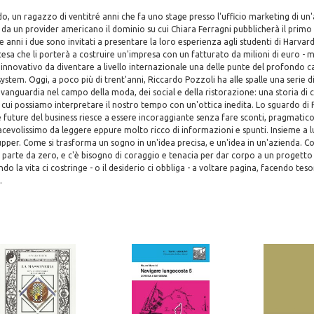
ardo, un ragazzo di ventitré anni che fa uno stage presso l'ufficio marketing di u
 da un provider americano il dominio su cui Chiara Ferragni pubblicherà il primo
e anni i due sono invitati a presentare la loro esperienza agli studenti di Harvar
ascesa che li porterà a costruire un'impresa con un fatturato da milioni di euro -
innovativo da diventare a livello internazionale una delle punte del profondo
ystem. Oggi, a poco più di trent'anni, Riccardo Pozzoli ha alle spalle una serie di
'avanguardia nel campo della moda, dei social e della ristorazione: una storia di 
 cui possiamo interpretare il nostro tempo con un'ottica inedita. Lo sguardo di 
e future del business riesce a essere incoraggiante senza fare sconti, pragmati
iacevolissimo da leggere eppure molto ricco di informazioni e spunti. Insieme a l
pper. Come si trasforma un sogno in un'idea precisa, e un'idea in un'azienda. Co
parte da zero, e c'è bisogno di coraggio e tenacia per dar corpo a un progetto 
o la vita ci costringe - o il desiderio ci obbliga - a voltare pagina, facendo teso
.