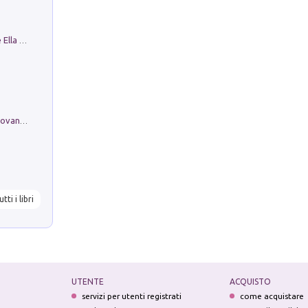
Fortunate Objects. Selections from the Ella Fontanals-Cisneros Collection. Objetos Afortunados. Selección de la Colección Ella Fontanals-Cisneros
Firenze nell'Ottocento nei disegni di Giovanni Ferruccio Moro (1859­1948)
utti i libri
UTENTE
ACQUISTO
servizi per utenti registrati
come acquistare