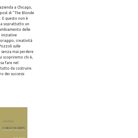
n'azienda a Chicago,
 post di "The Blonde
d. E questo non è
 ma soprattutto un
 cambiamento delle
 iniziative
coraggio, creatività
Pozzoli sulle
co senza mai perdere
ui scopriremo chi è,
sa fare nel
tutto da costruire.
ro dei successi