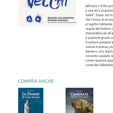
All'inizio c'è Ricc
e una sera acquista
Salad". Dopo soli tr
che l'inizio di un'
progetto talmente 
regole del fashion s
imprenditoriali all
e passione grazie a
frontiere presenti 
visione e poesia, p
davvero, uno startu
concreto quando si 
Come ripartire quand
come dei fallimenti
COMPRA ANCHE