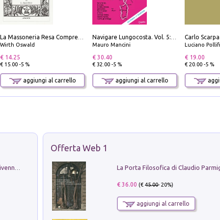
La Massoneria Resa Comprensibile ai Suoi Adepti. Vol. 3: il Maestro.
Navigare Lungocosta. Vol. 5: Corsica e Sardegna
Wirth Oswald
Mauro Mancini
Luciano Polli
€ 14.25
€ 30.40
€ 19.00
€ 15.00 -5 %
€ 32.00 -5 %
€ 20.00 -5 %
aggiungi al carrello
aggiungi al carrello
aggiu
Offerta Web 1
Get the led out. Come i Led Zeppelin divennero la più grande band del mondo
€ 36.00
(€
45.00
- 20%)
aggiungi al carrello