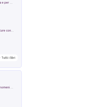
Obbedisco. Garibaldi Eroe per Scelta e per Destino
Arie per Carlo Broschi Farinelli. Partiture con riduzione per clavicembalo (o pianoforte). Seconda serie. Vol. 5
Tutti i libri
Luci e colori del cielo. Manuale sui fenomeni ottici che si verificano in atmosfera, nella scienza e nella storia: come osservarli e fotografarli