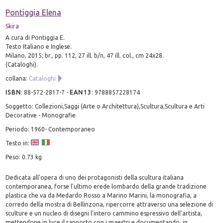
Pontiggia Elena
Skira
A cura di Pontiggia E.
Testo Italiano e Inglese.
Milano, 2015; br., pp. 112, 27 ill. b/n, 47 ill. col., cm 24x28.
(Cataloghi).
collana:
Cataloghi
ISBN
:
88-572-2817-7
-
EAN13
:
9788857228174
Soggetto: Collezioni,Saggi (Arte o Architettura),Scultura,Scultura e Arti
Decorative - Monografie
Periodo: 1960- Contemporaneo
Testo in:
Peso: 0.73 kg
Dedicata all'opera di uno dei protagonisti della scultura italiana
contemporanea, forse l'ultimo erede lombardo della grande tradizione
plastica che va da Medardo Rosso a Marino Marini, la monografia, a
corredo della mostra di Bellinzona, ripercorre attraverso una selezione di
sculture e un nucleo di disegni l'intero cammino espressivo dell'artista,
mettendone in luce il rapporto con i maestri e documentando, in