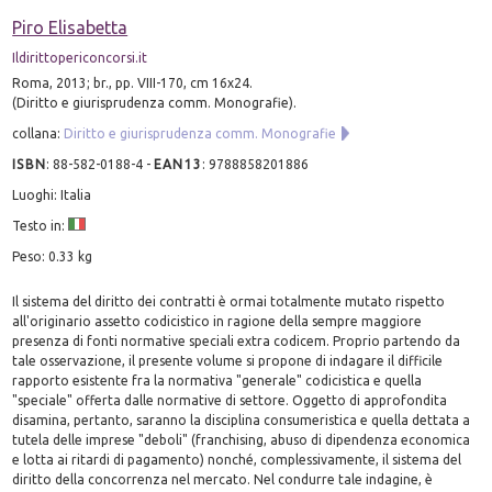
Piro Elisabetta
Ildirittopericoncorsi.it
Roma, 2013; br., pp. VIII-170, cm 16x24.
(Diritto e giurisprudenza comm. Monografie).
collana:
Diritto e giurisprudenza comm. Monografie
ISBN
:
88-582-0188-4
-
EAN13
:
9788858201886
Luoghi: Italia
Testo in:
Peso: 0.33 kg
Il sistema del diritto dei contratti è ormai totalmente mutato rispetto
all'originario assetto codicistico in ragione della sempre maggiore
presenza di fonti normative speciali extra codicem. Proprio partendo da
tale osservazione, il presente volume si propone di indagare il difficile
rapporto esistente fra la normativa "generale" codicistica e quella
"speciale" offerta dalle normative di settore. Oggetto di approfondita
disamina, pertanto, saranno la disciplina consumeristica e quella dettata a
tutela delle imprese "deboli" (franchising, abuso di dipendenza economica
e lotta ai ritardi di pagamento) nonché, complessivamente, il sistema del
diritto della concorrenza nel mercato. Nel condurre tale indagine, è