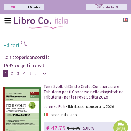
login
registrati
articoli: 0 pz.
Editori
Ildirittopericoncorsi.it
1939 oggetti trovati
1
2
3
4
5
>
>>
Temi Svolti di Diritto Civile, Commerciale e
Tributario per il Concorso nella Magistratura
Tributaria - per la Prova Scritta 2026
Lorenzo Pelli
- Ildirittopericoncorsi.it, 2026
testo in italiano
€ 42.75
€ 45.00
-5.00%