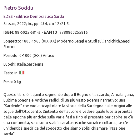
Pietro Soddu
EDES - Editrice Democratica Sarda
Sassari, 2022; br., pp. 434, cm 12x21,5.
ISBN
:
88-6025-581-3
-
EAN13
:
9788860255815
Soggetto: 1800-1960 (XIX-XX) Moderno,Saggi e Studi sull'antichità,Saggi
Storici
Periodo: 0-1000 (0-XI) Antico
Luoghi: Italia,Sardegna
Testo in:
Peso: 0 kg
Questo libro è il quinto segmento dopo Il Regno e l'azzardo, A mala gana,
L'ultima Spagna e Antiche radici, di un più vasto poema narrativo: una
"Sardeide" che vuole ricapitolare la storia della Sardegna dalle origini alle
soglie dell'Ottocento. L'intento dell'autore è vedere quale luce si proietta
dalle epoche più antiche sulle varie fasi e fino al presente per capire se c'è
una continuità, se ci sono stabili caratteristiche sociali e culturali, se c'è
un'identità specifica del soggetto che siamo soliti chiamare "Nazione
sarda".