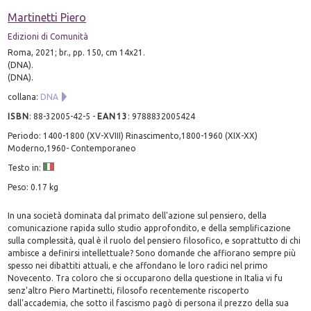
Martinetti Piero
Edizioni di Comunità
Roma, 2021; br., pp. 150, cm 14x21.
(DNA).
(DNA).
collana:
DNA
ISBN
:
88-32005-42-5
-
EAN13
:
9788832005424
Periodo: 1400-1800 (XV-XVIII) Rinascimento,1800-1960 (XIX-XX)
Moderno,1960- Contemporaneo
Testo in:
Peso: 0.17 kg
In una società dominata dal primato dell'azione sul pensiero, della
comunicazione rapida sullo studio approfondito, e della semplificazione
sulla complessità, qual è il ruolo del pensiero filosofico, e soprattutto di chi
ambisce a definirsi intellettuale? Sono domande che affiorano sempre più
spesso nei dibattiti attuali, e che affondano le loro radici nel primo
Novecento. Tra coloro che si occuparono della questione in Italia vi fu
senz'altro Piero Martinetti, filosofo recentemente riscoperto
dall'accademia, che sotto il fascismo pagò di persona il prezzo della sua