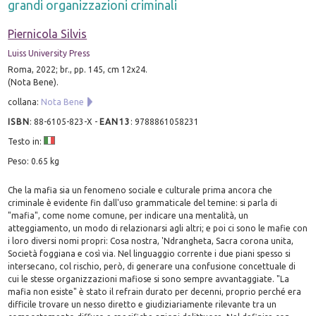
grandi organizzazioni criminali
Piernicola Silvis
Luiss University Press
Roma, 2022; br., pp. 145, cm 12x24.
(Nota Bene).
collana:
Nota Bene
ISBN
:
88-6105-823-X
-
EAN13
:
9788861058231
Testo in:
Peso: 0.65 kg
Che la mafia sia un fenomeno sociale e culturale prima ancora che
criminale è evidente fin dall'uso grammaticale del temine: si parla di
"mafia", come nome comune, per indicare una mentalità, un
atteggiamento, un modo di relazionarsi agli altri; e poi ci sono le mafie con
i loro diversi nomi propri: Cosa nostra, 'Ndrangheta, Sacra corona unita,
Società foggiana e così via. Nel linguaggio corrente i due piani spesso si
intersecano, col rischio, però, di generare una confusione concettuale di
cui le stesse organizzazioni mafiose si sono sempre avvantaggiate. "La
mafia non esiste" è stato il refrain durato per decenni, proprio perché era
difficile trovare un nesso diretto e giudiziariamente rilevante tra un