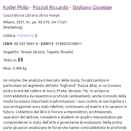
Kotler Philip
-
Pozzoli Riccardo
-
Stigliano Giuseppe
Casa Editrice Libraria Ulrico Hoepli
Milano, 2021; br., pp. XII-276, cm 17x21.
(Marketing).
collana:
Marketing
ISBN
:
88-203-9881-8
-
EAN13
:
9788820398811
Soggetto: Tessuti (Arazzi, Tappeti, Ricami)
Testo in:
Peso: 0.496 kg
Un volume che analizza il mercato della moda, focalizzandosi in
particolare sul segmento definito "high-end" (fascia alta), in cui trovano
posto brand del calibro di Gucci, Prada, Versace, YSL. In un'epoca
contraddistinta da repentini e profondi cambiamenti, anche il mondo della
moda ha vissuto importanti trasformazioni. I suoi confini, le sue logiche e i
suoi protagonisti sono stati ridefiniti, continuano ad esserlo e lo saranno in
futuro. L'obiettivo del libro è fornire a imprenditori, professionisti,
operatori del settore, consulenti e studenti un quadro interpretativo per
comprenderne lo stato dell'arte e governarne le evoluzioni. Nella prima
parte gli autori analizzano le forze che hanno contraddistinto le profonde