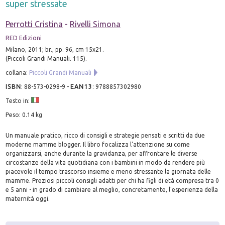
super stressate
Perrotti Cristina
-
Rivelli Simona
RED Edizioni
Milano, 2011; br., pp. 96, cm 15x21.
(Piccoli Grandi Manuali. 115).
collana:
Piccoli Grandi Manuali
ISBN
:
88-573-0298-9
-
EAN13
:
9788857302980
Testo in:
Peso: 0.14 kg
Un manuale pratico, ricco di consigli e strategie pensati e scritti da due
moderne mamme blogger. Il libro focalizza l'attenzione su come
organizzarsi, anche durante la gravidanza, per affrontare le diverse
circostanze della vita quotidiana con i bambini in modo da rendere più
piacevole il tempo trascorso insieme e meno stressante la giornata delle
mamme. Preziosi piccoli consigli adatti per chi ha figli di età compresa tra 0
e 5 anni - in grado di cambiare al meglio, concretamente, l'esperienza della
maternità oggi.