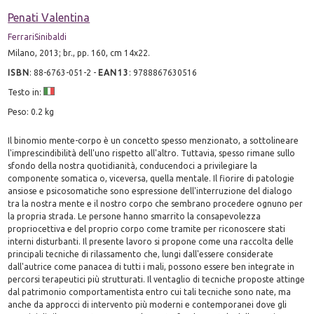
Penati Valentina
FerrariSinibaldi
Milano, 2013; br., pp. 160, cm 14x22.
ISBN
:
88-6763-051-2
-
EAN13
:
9788867630516
Testo in:
Peso: 0.2 kg
Il binomio mente-corpo è un concetto spesso menzionato, a sottolineare
l'imprescindibilità dell'uno rispetto all'altro. Tuttavia, spesso rimane sullo
sfondo della nostra quotidianità, conducendoci a privilegiare la
componente somatica o, viceversa, quella mentale. Il fiorire di patologie
ansiose e psicosomatiche sono espressione dell'interruzione del dialogo
tra la nostra mente e il nostro corpo che sembrano procedere ognuno per
la propria strada. Le persone hanno smarrito la consapevolezza
propriocettiva e del proprio corpo come tramite per riconoscere stati
interni disturbanti. Il presente lavoro si propone come una raccolta delle
principali tecniche di rilassamento che, lungi dall'essere considerate
dall'autrice come panacea di tutti i mali, possono essere ben integrate in
percorsi terapeutici più strutturati. Il ventaglio di tecniche proposte attinge
dal patrimonio comportamentista entro cui tali tecniche sono nate, ma
anche da approcci di intervento più moderni e contemporanei dove gli