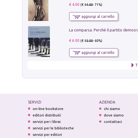
€ 4.00
(€
14.00
- 71%)
aggiungi al carrello
€ 6.00
(€
15.00
- 60%)
aggiungi al carrello
T
SERVIZI
AZIENDA
on-line bookstore
chi siamo
editori distribuiti
dove siamo
servizi per i librai
contattaci
servizi per le biblioteche
servizi per editori