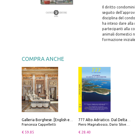
Il diritto condomin
seguito dell'approv
disciplina del cond
ha inteso dare alla
partecipanti alla co
animali domestici n
formazione iniziale
COMPRA ANCHE
Galleria Borghese. [English edition]
777 Alto Adriatico. Dal Delta del Po a Capo Promontore. Con QR Code
Francesca Cappelletti
Piero Magnabosco; Dario Silvestro; Marco Sbrizzi
€ 59.85
€ 28.40