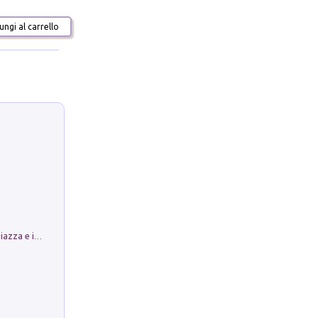
ngi al carrello
Luoghi Magici di Bologna. Vol. 1: la Piazza e i Suoi Simboli Segreti