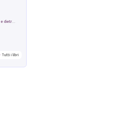
Conte e Mattarella. Sul palcoscenico e dietro le quinte del Quirinale. Un racconto sulle istituzioni
Tutti i libri