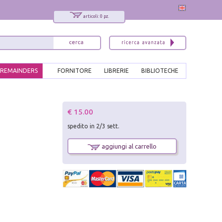
articoli: 0 pz.
REMAINDERS
FORNITORE
LIBRERIE
BIBLIOTECHE
x
€ 15.00
Interessato ai nostri libri?
spedito in 2/3 sett.
Allora iscriviti alla nostra newsletter!
Sarai informato delle nostre novità, potrai
aggiungi al carrello
comunque cancellarti quando desideri.
modulo di iscrizione