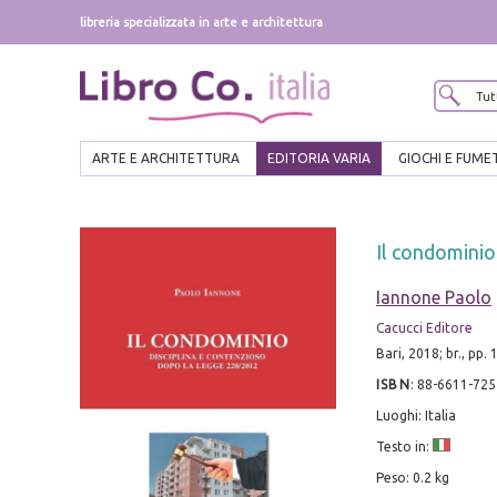
libreria specializzata in arte e architettura
ARTE E ARCHITETTURA
EDITORIA VARIA
GIOCHI E FUME
Il condominio
Iannone Paolo
Cacucci Editore
Bari, 2018; br., pp. 
ISBN
:
88-6611-725
Luoghi: Italia
Testo in:
Peso: 0.2 kg