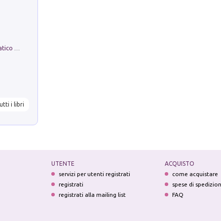
La comparsa. Perché il partito democratico non è mai nato
utti i libri
UTENTE
ACQUISTO
servizi per utenti registrati
come acquistare
registrati
spese di spedizio
registrati alla mailing list
FAQ