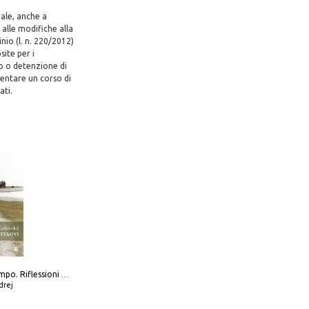
nale, anche a
 alle modifiche alla
nio (l. n. 220/2012)
site per i
so o detenzione di
uentare un corso di
ati.
Scolpire il tempo. Riflessioni sul cinema.
drej