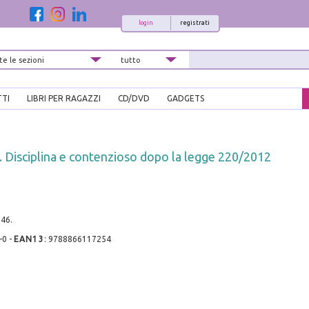
login
registrati
TTI
LIBRI PER RAGAZZI
CD/DVD
GADGETS
. Disciplina e contenzioso dopo la legge 220/2012
146.
-0
-
EAN13
:
9788866117254