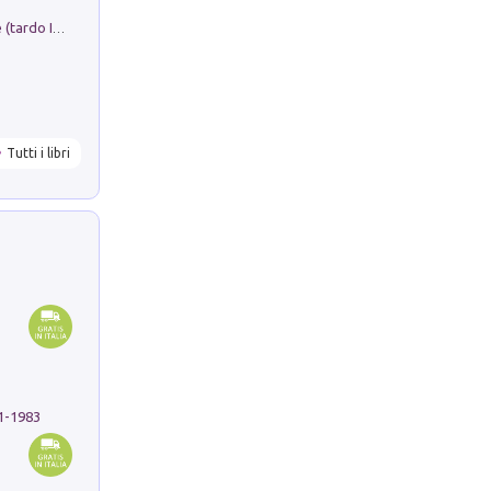
Sofiana. In Sicilia centro-meridionale (tardo III-metà IX secolo d.C.): dall'agro-town tardo-imperiale al villaggio medio-bizantino. Nuova ediz.
Tutti i libri
91-1983