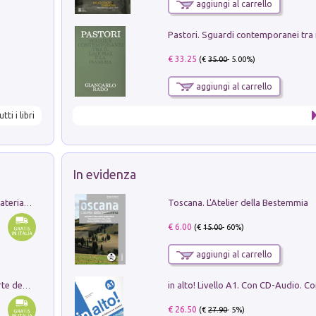
aggiungi al carrello
€ 33.25
(€
35.00
- 5.00%)
aggiungi al carrello
utti i libri
In evidenza
Toscana. L'Atelier della Bestemmia
L'orientalizzante a Capua. Contesti e materiali dagli scavi di Werner Johannowsky nella necropoli di Fornaci. Nuova ediz.
€ 6.00
(€
15.00
- 60%)
aggiungi al carrello
Ricerche dei dottorandi in storia dell'arte della Sapienza
€ 26.50
(€
27.90
- 5%)