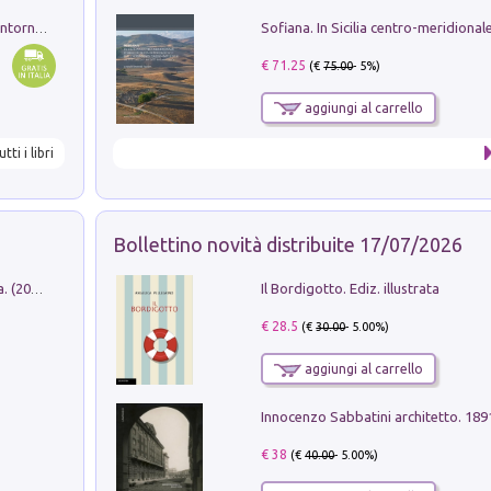
Ruderi delle ville Romano Sabine nei dintorni di Poggio Mirteto. Illustrati dal dott.re prof.re cav.re Ercole Nardi regio ispettore degli scavi e monumenti. Anno 1885
€ 71.25
(€
75.00
- 5%)
aggiungi al carrello
utti i libri
Bollettino novità distribuite 17/07/2026
Il Bordigotto. Ediz. illustrata
Dromos. Libro periodico di architettura. (2026). Vol. 15: Post-model
€ 28.5
(€
30.00
- 5.00%)
aggiungi al carrello
Innocenzo Sabbatini architetto. 18
€ 38
(€
40.00
- 5.00%)