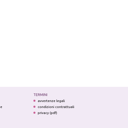
TERMINI
avvertenze legali
ne
condizioni contrattuali
privacy (pdf)