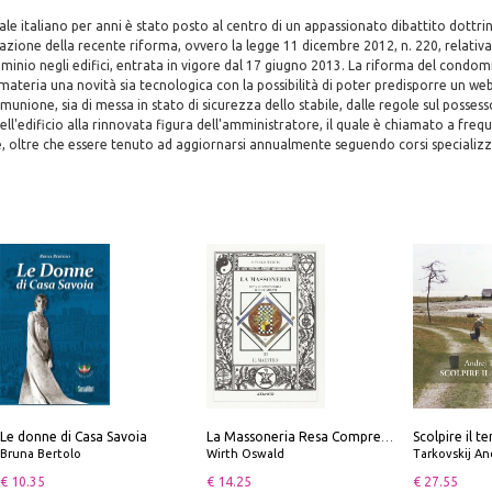
iale italiano per anni è stato posto al centro di un appassionato dibattito dottri
azione della recente riforma, ovvero la legge 11 dicembre 2012, n. 220, relativa
ominio negli edifici, entrata in vigore dal 17 giugno 2013. La riforma del condomi
 materia una novità sia tecnologica con la possibilità di poter predisporre un web
munione, sia di messa in stato di sicurezza dello stabile, dalle regole sul posses
ell'edificio alla rinnovata figura dell'amministratore, il quale è chiamato a freq
, oltre che essere tenuto ad aggiornarsi annualmente seguendo corsi specializz
Le donne di Casa Savoia
La Massoneria Resa Comprensibile ai Suoi Adepti. Vol. 3: il Maestro.
Bruna Bertolo
Wirth Oswald
Tarkovskij An
€ 10.35
€ 14.25
€ 27.55