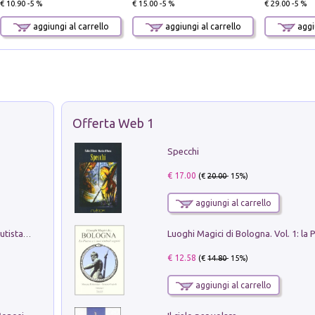
€ 10.90 -5 %
€ 15.00 -5 %
€ 29.00 -5 %
aggiungi al carrello
aggiungi al carrello
aggiu
Offerta Web 1
Specchi
€ 17.00
(€
20.00
- 15%)
aggiungi al carrello
Pietro Bellotti Detto Canaletty. Un Vedutista Veneziano nella Francia dell'Ancien Régime
€ 12.58
(€
14.80
- 15%)
aggiungi al carrello