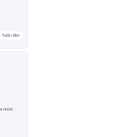
Tutti i libri
Memorial Santa Giulia. Sculture per la resistenza Monchio di Palagano