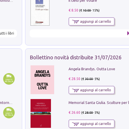
Il cielo per volare
La seduzione del gusto con Pipero & Monosilio
€ 8.50
(€
10.00
- 15%)
aggiungi al carrello
utti i libri
Bollettino novità distribuite 31/07/2026
Angela Brandys. Outta Love
€ 28.50
(€
30.00
- 5%)
aggiungi al carrello
Ruderi delle ville Romano Sabine nei dintorni di Poggio Mirteto. Illustrati dal dott.re prof.re cav.re Ercole Nardi regio ispettore degli scavi e monumenti. Anno 1885. Tavole e studio. Con 25 tavole fuori testo in cartella editoriale
€ 26.60
(€
28.00
- 5%)
aggiungi al carrello