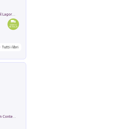
Pastori. Sguardi contemporanei tra il Lagorai e la pianura. Ediz. illustrata
Tutti i libri
in alto! Livello A1. Con CD-Audio. Con Contenuto digitale per accesso on line