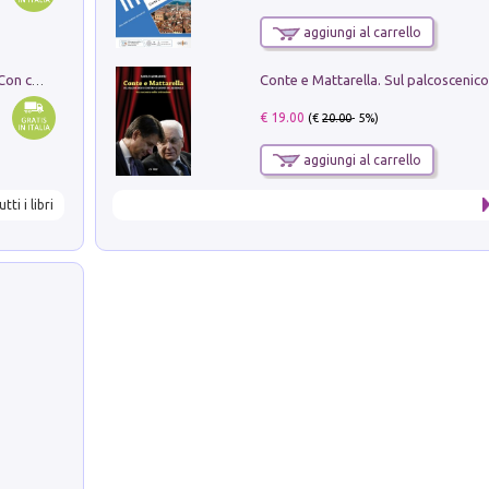
aggiungi al carrello
I monumenti funerari del Lazio antico. Con cartella con tavole
€ 19.00
(€
20.00
- 5%)
aggiungi al carrello
utti i libri