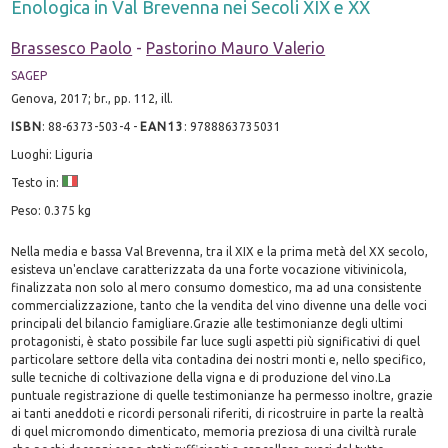
Enologica in Val Brevenna nei Secoli XIX e XX
Brassesco Paolo
-
Pastorino Mauro Valerio
SAGEP
Genova, 2017; br., pp. 112, ill.
ISBN
:
88-6373-503-4
-
EAN13
:
9788863735031
Luoghi: Liguria
Testo in:
Peso: 0.375 kg
Nella media e bassa Val Brevenna, tra il XIX e la prima metà del XX secolo,
esisteva un'enclave caratterizzata da una forte vocazione vitivinicola,
finalizzata non solo al mero consumo domestico, ma ad una consistente
commercializzazione, tanto che la vendita del vino divenne una delle voci
principali del bilancio famigliare.Grazie alle testimonianze degli ultimi
protagonisti, è stato possibile far luce sugli aspetti più significativi di quel
particolare settore della vita contadina dei nostri monti e, nello specifico,
sulle tecniche di coltivazione della vigna e di produzione del vino.La
puntuale registrazione di quelle testimonianze ha permesso inoltre, grazie
ai tanti aneddoti e ricordi personali riferiti, di ricostruire in parte la realtà
di quel micromondo dimenticato, memoria preziosa di una civiltà rurale