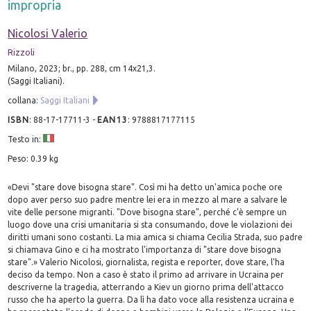
impropria
Nicolosi Valerio
Rizzoli
Milano, 2023; br., pp. 288, cm 14x21,3.
(Saggi Italiani).
collana:
Saggi Italiani
ISBN
:
88-17-17711-3
-
EAN13
:
9788817177115
Testo in:
Peso: 0.39 kg
«Devi "stare dove bisogna stare". Così mi ha detto un'amica poche ore
dopo aver perso suo padre mentre lei era in mezzo al mare a salvare le
vite delle persone migranti. "Dove bisogna stare", perché c'è sempre un
luogo dove una crisi umanitaria si sta consumando, dove le violazioni dei
diritti umani sono costanti. La mia amica si chiama Cecilia Strada, suo padre
si chiamava Gino e ci ha mostrato l'importanza di "stare dove bisogna
stare".» Valerio Nicolosi, giornalista, regista e reporter, dove stare, l'ha
deciso da tempo. Non a caso è stato il primo ad arrivare in Ucraina per
descriverne la tragedia, atterrando a Kiev un giorno prima dell'attacco
russo che ha aperto la guerra. Da lì ha dato voce alla resistenza ucraina e